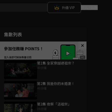
升級 VIP
登入 / 註冊
集數列表
參加任務賺 POINTS！
第1集 全家穿越遇祖宗？
40分鐘
第2集 我是你的未婚妻！
40分鐘
第3集 夜祭「活祖宗」
36分鐘