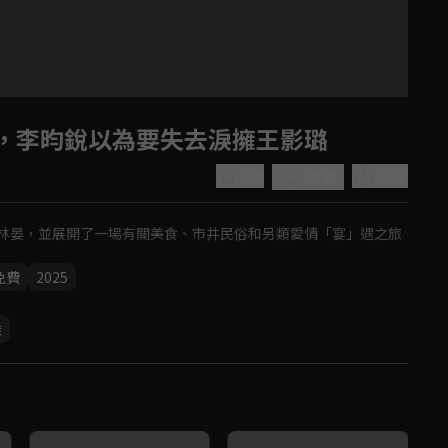
，李昀銳以為要失去淚擁王影璐
4.9
分享
收藏
林晏，並展開了一場有關美食、市井民俗和另類愛情「宴」遇之旅
免費
2025
Play
帷
Video