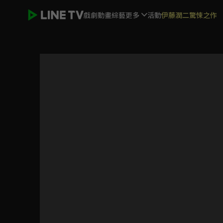
戲劇
動畫
綜藝
更多
活動
伊藤潤二驚悚之作
宴遇永安