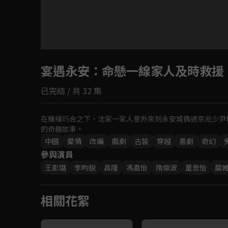
宴遇永安
：命懸一線家人及時救援
已完結 / 共 32 集
在機緣巧合之下，沈家一家人意外來到永安城偶遇京兆少尹
的奇趣故事。
中國
愛情
改編
戲劇
古裝
穿越
喜劇
奇幻
參與演員
王影璐
李昀銳
昌隆
馮嘉怡
隋俊波
董思怡
扈
相關花絮