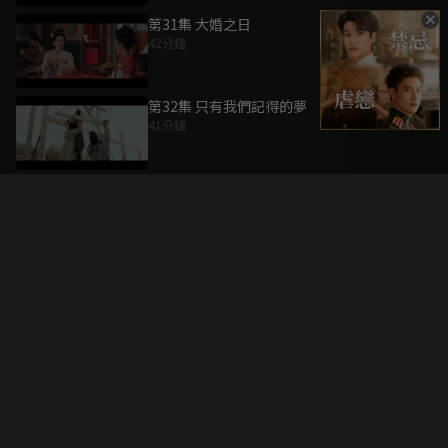
第31集 大婚之日
42分鐘
第32集 只有我們記得的夢
41分鐘
升級方案
客服中心
會員權益
關於我們
VIP方案
服務公告
用戶服務條款
廣告刊登
主題訂閱
常見問題
付費服務條款
行銷合作
工作機會