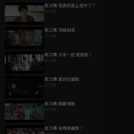
第20集 我真的愛上祖宗了？
40分鐘
第21集 頂峰相見
43分鐘
第22集 大家一起 砸砸砸！
40分鐘
第23集 愛的拉鋸戰
42分鐘
第24集 關鍵情報
39分鐘
第25集 爸媽鬧離婚？
42分鐘