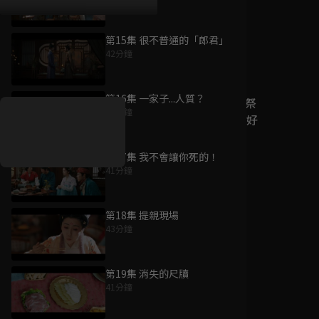
第15集 很不普通的「郎君」
42分鐘
好康資訊
第16集 一家子...人質？
7/21-8/20，盛夏追劇祭
40分鐘
升級VIP最優惠！獨家好
戲看到飽
第17集 我不會讓你死的！
7月21日
-
8月20日
41分鐘
第18集 提親現場
43分鐘
第19集 消失的尺牘
41分鐘