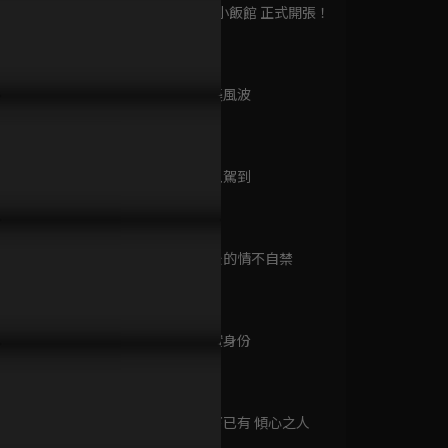
已完結 / 共 1 集
第9集 沈家小飯館 正式開張！
37分鐘
第10集 抄襲風波
影璐與姐妹被搭訕，李昀銳
為避開熟人眼光，李昀銳一把
王影璐讚賞
一夜新娘 第二季
42分鐘
時出現擋桃花
拉王影璐入懷中
大吃醋比菜
已完結 / 共 24 集
第11集 女鬼駕到
38分鐘
君子如玉
已完結 / 共 24 集
第12集 酒後的情不自禁
38分鐘
第13集 真實身份
超人力霸王銀河S
40分鐘
已完結 / 共 16 集
第14集 在下已有 傾心之人
42分鐘