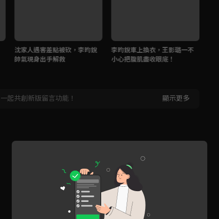
沈家人遇害差點被砍，李昀銳
李昀銳車上換衣，王影璐一不
王
帥氣現身出手解救
小心把腹肌盡收眼底！
及
，一起共創新版留言功能！
顯示更多