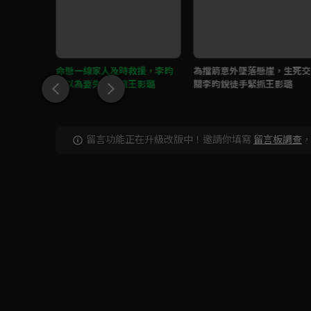
李昀銳趕
命懸一線家人及時救援，李昀
為擋箭意外墜落懸崖，生死交
銳以為要失去淚擁王影璐
關李昀銳徒手緊抓王影璐
留言功能正在升級改版中！邀請你填寫
留言板調查