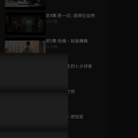
第4集 將一切...埋葬在這吧
36分鐘
為您推薦
第5集 危機，就是轉機
41分鐘
九重紫
已完結 / 共 34 集
第6集 長公主的七夕詩會
35分鐘
第7集 月圓之夜
警徽天職 S4
40分鐘
已完結 / 共 20 集
第8集 他鄉・遇知音
39分鐘
CHOCO職劇場