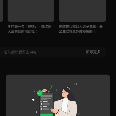
李昀銳一句「好吃」，讓沈家
穿越古代推翻大男子主義，長
王
人高興到原地起舞！
公主欣賞意外成癡情郎！
離
，一起共創新版留言功能！
顯示更多