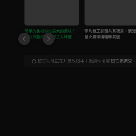
王影璐無
簡單的食材做出最大的美味！
李昀銳王影璐共賞夜景，浪漫
豬油拌飯成功征服古人味蕾
螢火蟲環繞曖昧氛圍
留言功能正在升級改版中！邀請你填寫
留言板調查