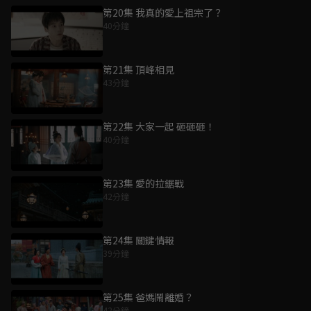
第20集 我真的愛上祖宗了？
40分鐘
第21集 頂峰相見
43分鐘
第22集 大家一起 砸砸砸！
40分鐘
第23集 愛的拉鋸戰
42分鐘
第24集 關鍵情報
39分鐘
第25集 爸媽鬧離婚？
42分鐘