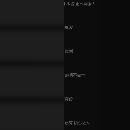
已完結 / 共 24 集
第9集 沈家小飯館 正式開張！
37分鐘
第10集 抄襲風波
影璐手把手幫繫圍裙，近距
暴打負心漢檸檬茶！清新又解
假死差點讓
花開物語
42分鐘
貼近李昀銳緊張心動！
氣再掀永安城熱議
影璐一陣亂
已完結 / 共 26 集
第11集 女鬼駕到
38分鐘
君子如玉
已完結 / 共 24 集
第12集 酒後的情不自禁
38分鐘
第13集 真實身份
超人力霸王銀河S
40分鐘
已完結 / 共 16 集
第14集 在下已有 傾心之人
42分鐘