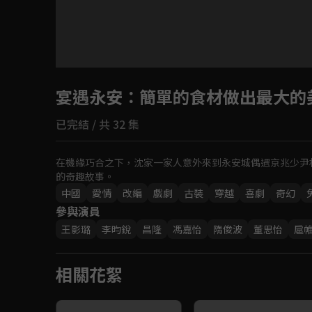
宴遇永安
：簡單的食材做出最大的
已完結 / 共 32 集
在機緣巧合之下，沈家一家人意外來到永安城偶遇京兆少尹
的奇趣故事。
中國
愛情
改編
戲劇
古裝
穿越
喜劇
奇幻
參與演員
王影璐
李昀銳
昌隆
馮嘉怡
隋俊波
董思怡
扈
相關花絮