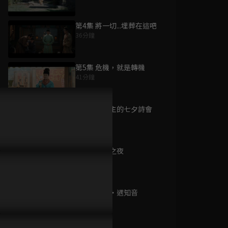
第4集 將一切...埋葬在這吧
36分鐘
為您推薦
第5集 危機，就是轉機
41分鐘
九重紫
已完結 / 共 34 集
第6集 長公主的七夕詩會
35分鐘
第7集 月圓之夜
警徽天職 S4
40分鐘
已完結 / 共 20 集
第8集 他鄉・遇知音
39分鐘
一夜新娘 第二季