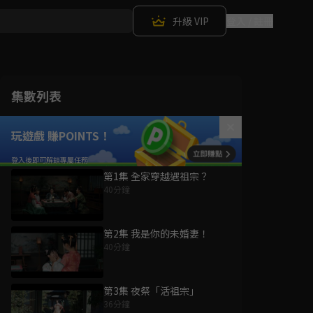
升級 VIP
登入 / 註冊
集數列表
玩遊戲 賺POINTS！
第1集 全家穿越遇祖宗？
40分鐘
第2集 我是你的未婚妻！
40分鐘
第3集 夜祭「活祖宗」
36分鐘