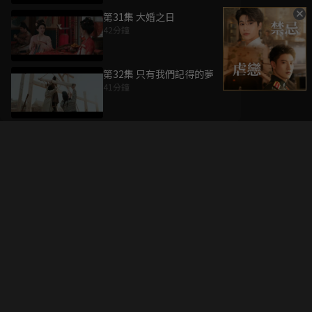
第31集 大婚之日
42分鐘
第32集 只有我們記得的夢
41分鐘
升級方案
客服中心
會員權益
關於我們
VIP方案
服務公告
用戶服務條款
廣告刊登
主題訂閱
常見問題
付費服務條款
行銷合作
工作機會