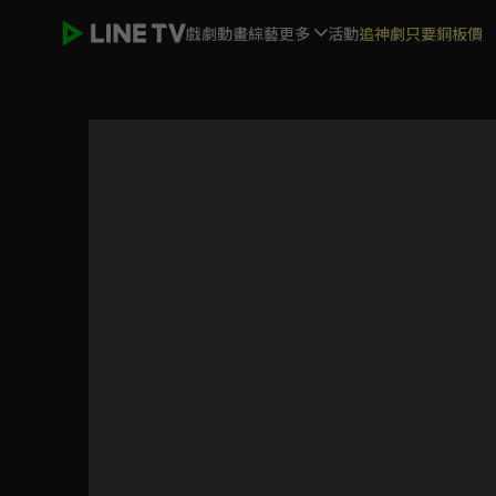
戲劇
動畫
綜藝
更多
活動
追神劇只要銅板價
宴遇永安