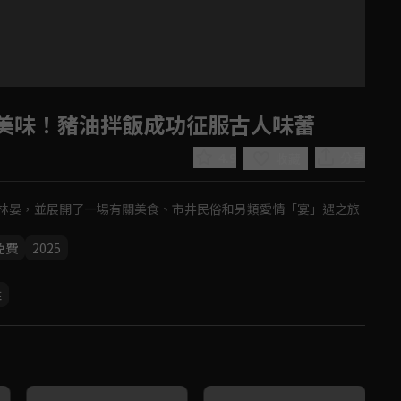
美味！豬油拌飯成功征服古人味蕾
4.9
分享
收藏
林晏，並展開了一場有關美食、市井民俗和另類愛情「宴」遇之旅
免費
2025
Play
帷
Video