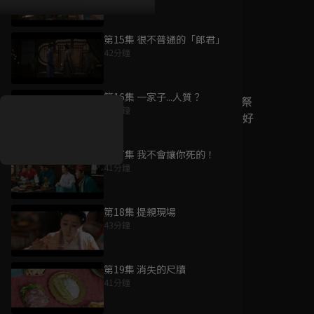
第15集 很不普通的「郎君」
42分鐘
好康資訊
第16集 一家子...人質？
7/21-8/20，盛夏追劇祭
40分鐘
升級VIP最優惠！獨家好
戲看到飽
第17集 我不會讓你死的！
7月21日
-
8月20日
41分鐘
第18集 提親現場
43分鐘
第19集 消失的尺牘
41分鐘