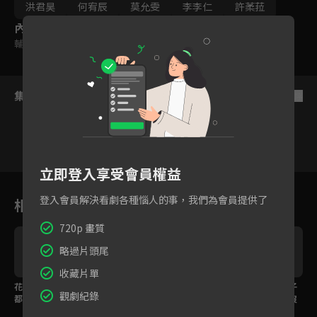
洪君昊
何宥辰
莫允雯
李李仁
許葇菈
內容標籤
輔導十五歲級
集數列表
反序
立即登入享受會員權益
1
2
3
4
5
6
登入會員解決看劇各種惱人的事，我們為會員提供了
相關花絮
720p 畫質
略過片頭尾
收藏片單
花絮｜場景帥到連原著
花絮｜角色飽滿劇情意
花絮｜每個人的黑盒子
觀劇紀錄
都驚嘆！導演領特效團
想不到！下足功夫打造
都是不同故事！生命沒
隊開創不可能
故事新局
有盡頭還會珍惜時間