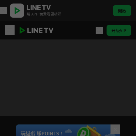
開啟
用 APP 免費看更精彩
升級VIP
黑盒子
目前未允許這部影片在你所在的地區播放
如有不便請見諒
Unmute
玩遊戲 賺POINTS！