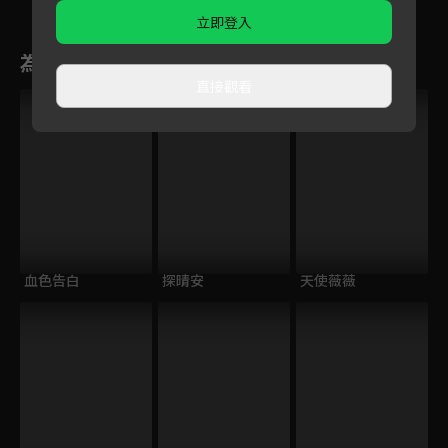
嗎？
立即登入
為您推薦
直接觀看
血色告白
探晴安
天使薇薇