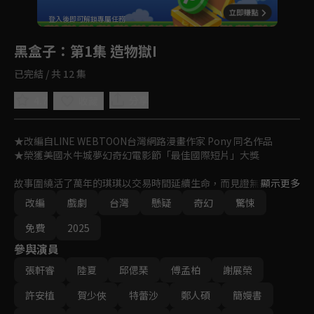
回首頁
登入後即可解鎖專屬任務
Play
黑盒子
：第1集 造物獄I
已完結 / 共 12 集
4.7
分享
收藏
★改編自LINE WEBTOON台灣網路漫畫作家 Pony 同名作品

★榮獲美國水牛城夢幻奇幻電影節「最佳國際短片」大獎

故事圍繞活了萬年的琪琪以交易時間延續生命，而見證無數人為慾
顯示更多
望付出各種代價：

改編
戲劇
台灣
懸疑
奇幻
驚悚
女雕刻師用禁術複製前男友並囚禁；太空人出任務遇難，與外星生
免費
2025
物小白透過漫畫交流並找到重返地球的希望；流浪漢啓漢與面具人
參與演員
交易他的未來，最終困在無限循環的「今天」。

張軒睿
陸夏
邱偲琹
傅孟柏
謝展榮
最終琪琪使用神祕黑盒子讓身患絕症的女兒生命可停留在最幸福的
瞬間。全劇融合奇幻、驚悚、科幻與溫馨，探索人性，呈現漫畫立
許安植
賀少俠
特蕾沙
鄭人碩
簡嫚書
體化的驚奇視覺。