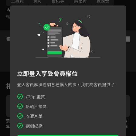
命？客庄少年又如何以溫暖的心，維繫眾人意志？傳說火燒島是鬼
王識賢
黃河
曹佑寧
吳念軒
夏騰宏
門關，黑暗中有去無回，但只要有一點光，就能在黑暗中走得更
內容標籤
遠。
輔導十二歲級
集數列表
反序
VIP
VIP
VIP
VIP
立即登入享受會員權益
1
2
3
4
5
6
相關花絮
登入會員解決看劇各種惱人的事，我們為會員提供了
720p 畫質
略過片頭尾
收藏片單
預告｜希望有一天看醫
預告｜服從才是唯一的
預告｜綠島淪為政治改
觀劇紀錄
生不用坐船！王識賢領
活路？軍方強勢輾壓衝
造火燒島，王識賢曹佑
軍醫者們守護離島生命
突一觸即發！
寧領眾人黑暗中尋光！