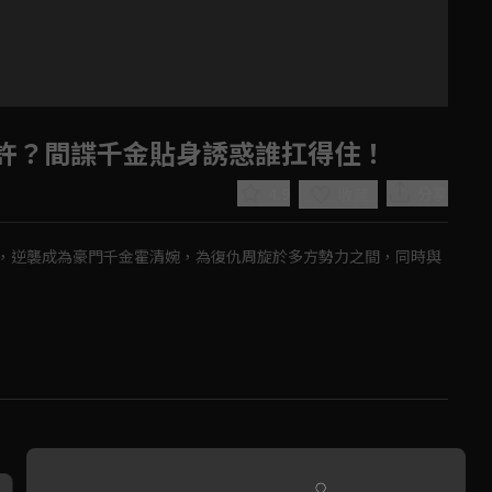
許？間諜千金貼身誘惑誰扛得住！
4.9
分享
收藏
，逆襲成為豪門千金霍清婉，為復仇周旋於多方勢力之間，同時與
Play
Video