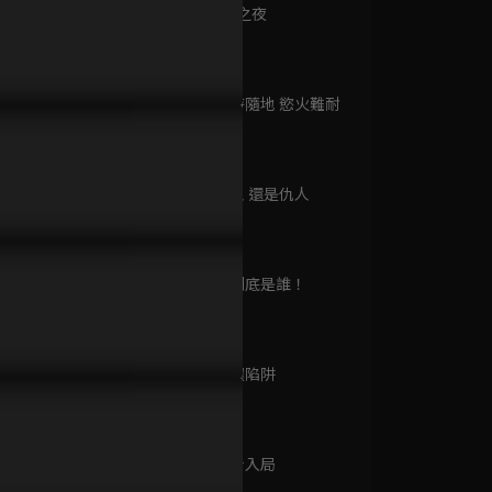
已完結 / 共 12 集
第9集 禁忌之夜
11分鐘
第10集 隨時隨地 慾火難耐
穎冒充千金被識破！靠露肩
預告｜以復仇入局卻被情網糾
預告｜替身
日正當中
12分鐘
惑機智脫困？
纏，愛與恨的宿命終將如何取
仇，卻意外
已完結 / 共 1 集
捨？
慾拉扯！
第11集 愛人 還是仇人
12分鐘
城市獵人
已完結 / 共 51 集
第12集 妳到底是誰！
10分鐘
第13集 耳環陷阱
黃昏光影
12分鐘
已完結 / 共 12 集
第14集 以身入局
12分鐘