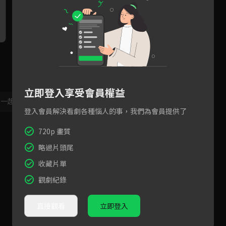
偽骨科CP互揭底細極限拉扯！
弟弟不信親姐回家派人惡整，
柯
刀尖開旗袍威脅性張力滿滿
柯穎發狠出手整治秒老實
誘
立即登入享受會員權益
，一起共創新版留言功能！
顯示更多
登入會員解決看劇各種惱人的事，我們為會員提供了
720p 畫質
略過片頭尾
收藏片單
觀劇紀錄
直接觀看
立即登入