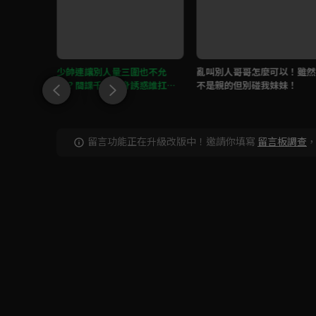
，稍有動
少帥連讓別人量三圍也不允
亂叫別人哥哥怎麼可以！雖然
許？間諜千金貼身誘惑誰扛得
不是親的但別碰我妹妹！
住！
留言功能正在升級改版中！邀請你填寫
留言板調查