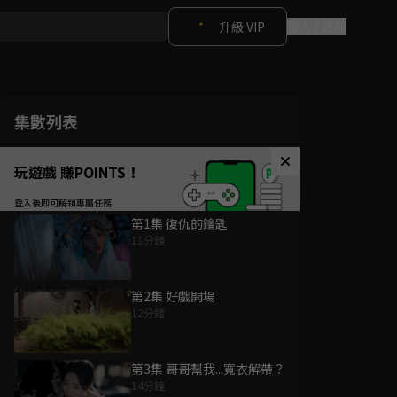
升級 VIP
登入 / 註冊
集數列表
玩遊戲 賺POINTS！
第1集 復仇的鑰匙
11分鐘
第2集 好戲開場
12分鐘
第3集 哥哥幫我...寬衣解帶？
14分鐘