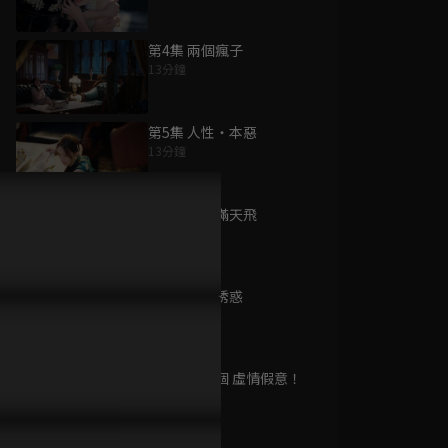
第4集 兩個瘋子
13分鐘
為您推薦
第5集 人性・本惡
13分鐘
越州異聞錄
已完結 / 共 20 集
第6集 醋味滿天飛
11分鐘
第7集 貼身誘惑
野外紀事
14分鐘
已完結 / 共 6 集
第8集 好一個 虛情假意！
11分鐘
新生萬物