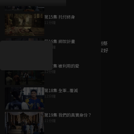
第15集 托付終身
11分鐘
好康資訊
第16集 綁架計畫
7/21-8/20，盛夏追劇祭
13分鐘
升級VIP最優惠！獨家好
戲看到飽
第17集 被利用的愛
7月21日
-
8月20日
12分鐘
第18集 全軍...覆滅
12分鐘
第19集 我們的真實身份？
11分鐘