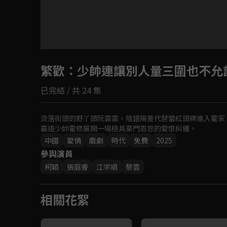
繁歡
：少帥連讓別人量三圍也不允
已完結 / 共 24 集
流落街頭的野丫頭阮霏霏，陰錯陽差代替當紅頭牌進入霍家
霸道少帥霍修展開一場極具豪門恩怨的愛恨糾纏。
中國
愛情
戲劇
時代
免費
2025
參與演員
柯穎
張庭睿
江宇順
黎雲
相關花絮