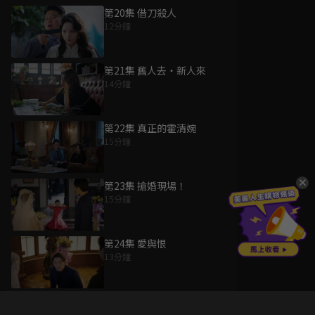
第20集 借刀殺人
12分鐘
第21集 舊人去・新人來
14分鐘
第22集 真正的霍清婉
15分鐘
第23集 搶婚現場！
15分鐘
第24集 愛與恨
13分鐘