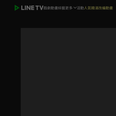
戲劇
動畫
綜藝
更多
活動
人氣韓漫改編動畫
繁歡