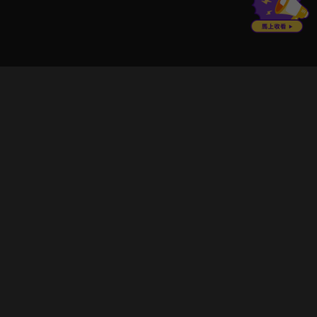
立即登入享受會員權益。
解鎖更多專屬功能，追劇更便利！
登入 / 註冊