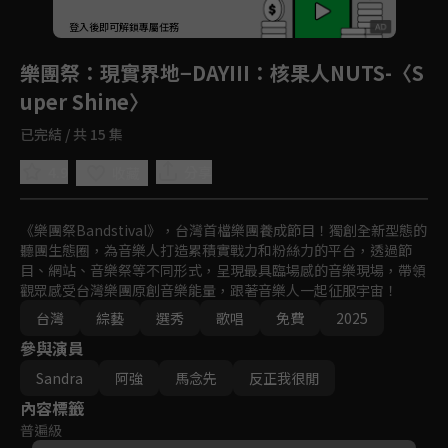
登入後即可解鎖專屬任務
Play
樂團祭
：現實界地−DAYIII：核果人NUTS-〈S
uper Shine〉
已完結 / 共 15 集
4.9
分享
收藏
《樂團祭Bandstival》，台灣首檔樂團養成節目！獨創全新型態的
聽團生態圈，為音樂人打造累積實戰力和粉絲力的平台，透過節
目、網站、音樂祭等不同形式，呈現最具臨場感的音樂現場，帶領
觀眾感受台灣樂團原創音樂能量，跟著音樂人一起征服宇宙！
台灣
綜藝
選秀
歌唱
免費
2025
參與演員
Sandra
阿強
馬念先
反正我很閒
內容標籤
普遍級