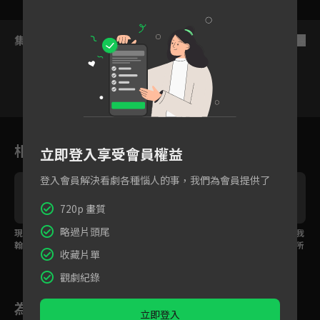
集數列表
反序
1
2
3
4
5
6
相關花絮
立即登入享受會員權益
登入會員解決看劇各種惱人的事，我們為會員提供了
720p 畫質
略過片頭尾
漫
現實界地−DAYIII：甜約
現實界地−DAYIII：核果
現實界地−DAYIII：那我
喝
翰 Sweet John-〈親吻
人NUTS-〈Super Shi
懂你意思了IGotU-〈所
收藏片單
了再摸索〉
ne〉
以我停下來〉
觀劇紀錄
為您推薦
立即登入