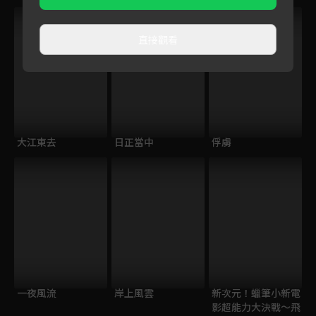
直接觀看
大江東去
日正當中
俘虜
一夜風流
岸上風雲
新次元！蠟筆小新電
影超能力大決戰～飛