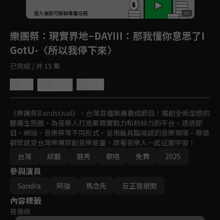
登入後即可解鎖專屬任務
Play
樂團祭
：現實界地−DAYIII：那我懂你意思了I
GotU-〈所以我停下來〉
已完結 / 共 15 集
4.9
分享
收藏
《樂團祭Bandstival》，台灣首檔樂團養成節目！獨創全新型態的
聽團生態圈，為音樂人打造累積實戰力和粉絲力的平台，透過節
目、網站、音樂祭等不同形式，呈現最具臨場感的音樂現場，帶領
觀眾感受台灣樂團原創音樂能量，跟著音樂人一起征服宇宙！
台灣
綜藝
選秀
歌唱
免費
2025
參與演員
Sandra
阿強
馬念先
反正我很閒
內容標籤
普遍級