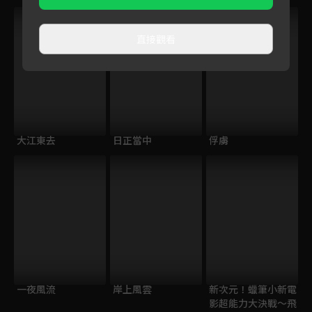
直接觀看
大江東去
日正當中
俘虜
一夜風流
岸上風雲
新次元！蠟筆小新電
影超能力大決戰～飛