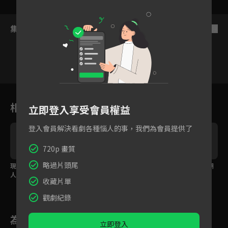
集數列表
反序
1
2
3
4
5
6
相關花絮
立即登入享受會員權益
登入會員解決看劇各種惱人的事，我們為會員提供了
720p 畫質
略過片頭尾
約
現實界地−DAYIII：核果
現實界地−DAYIII：那我
致敬翻唱：梁河懸｜胡
吻
人NUTS-〈Super Shi
懂你意思了IGotU-〈所
凱兒〈菸癮〉
收藏片單
ne〉
以我停下來〉
觀劇紀錄
為您推薦
立即登入