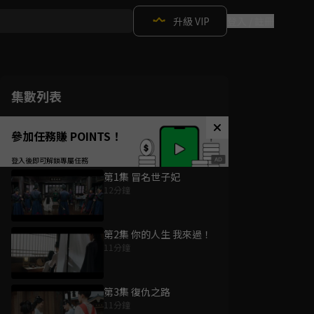
升級 VIP
登入 / 註冊
集數列表
參加任務賺 POINTS！
第1集 冒名世子妃
12分鐘
第2集 你的人生 我來過！
11分鐘
第3集 復仇之路
11分鐘