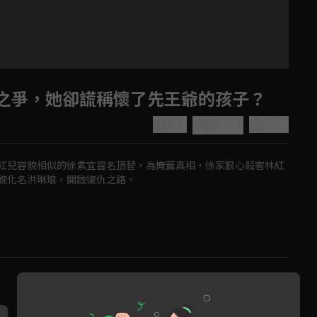
之爭，她卻謊稱懷了先王爺的孩子？
4.5
分享
收藏
紅兒容貌相似的徐紫宜冒名頂替，為掩蓋真相，徐家狠心殺害林紅
貌化名洪琳琅，開啟復仇之路。
Play
Video