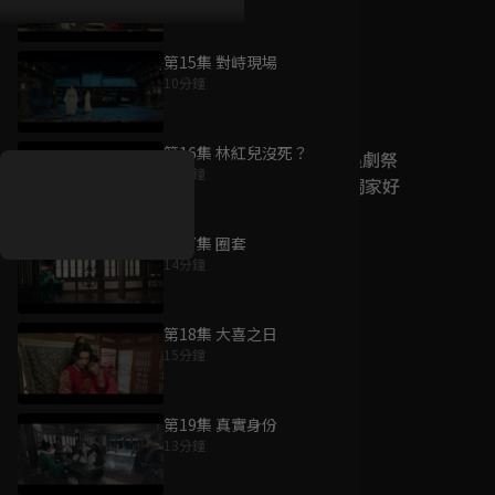
第15集 對峙現場
10分鐘
好康資訊
第16集 林紅兒沒死？
7/21-8/20，盛夏追劇祭
11分鐘
升級VIP最優惠！獨家好
戲看到飽
第17集 圈套
7月21日
-
8月20日
14分鐘
第18集 大喜之日
15分鐘
第19集 真實身份
13分鐘