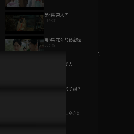
第4集 惡人們
11分鐘
為您推薦
第5集 花朵的祕密是...
10分鐘
重回沈府掠春光
已完結 / 共 24 集
第6集 真假愛人
10分鐘
第7集 王爺的子嗣？
海昏行 第二季
11分鐘
已完結 / 共 24 集
第8集 一石二鳥之計
13分鐘
海昏行 第一季