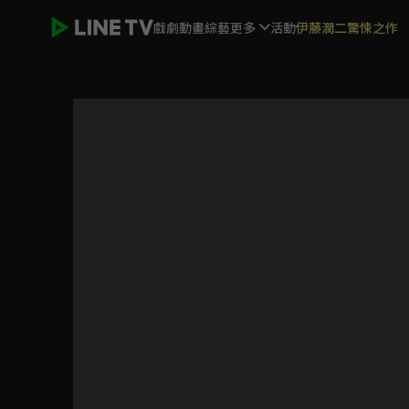
戲劇
動畫
綜藝
更多
活動
伊藤潤二驚悚之作
進階的王妃