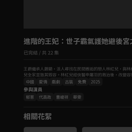
進階的王妃
：世子霸氣護她避後宮
已完結 / 共 22 集
王爵繼承人蕭顯，派人尋找在民間邂逅的戀人林紅兒，與林
兒全家並致其毀容。林紅兒經俠醫申屠羽的救治後，改變容
中國
愛情
戲劇
古裝
免費
2025
參與演員
郁蔥
代高政
曹峻祥
華雯
相關花絮