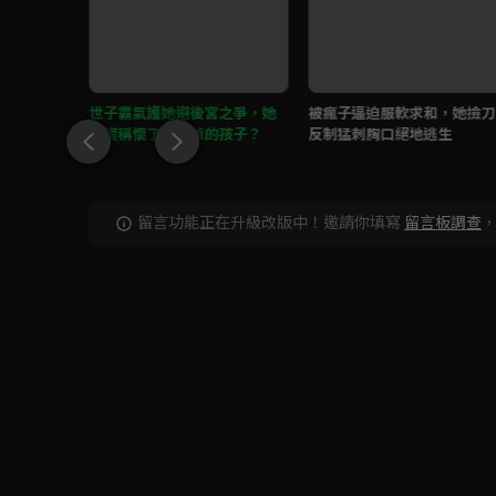
，親自審
世子霸氣護她避後宮之爭，她
被瘋子逼迫服軟求和，她撿刀
價
卻謊稱懷了先王爺的孩子？
反制猛刺胸口絕地逃生
留言功能正在升級改版中！邀請你填寫
留言板調查