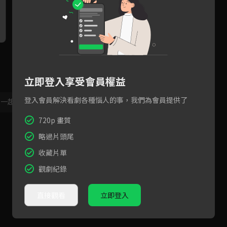
精心陷害只為取代她的位子，
官兵上門以為仗勢欺人，轉瞬
蠱
不惜割喉也要做到零破綻
卻被封為世子妃？
重
立即登入享受會員權益
登入會員解決看劇各種惱人的事，我們為會員提供了
，一起共創新版留言功能！
顯示更多
720p 畫質
略過片頭尾
收藏片單
觀劇紀錄
直接觀看
立即登入