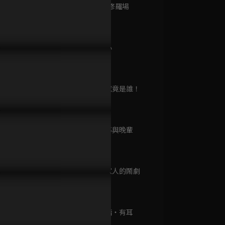
已完結 / 共 24 集
第9集 三角修羅場
11分鐘
第10集 疑心
毒纏身容貌全毀，妙手換臉
預告｜為她換臉助她復仇，步
預告｜頂替
四時好
12分鐘
生踏血色復仇路！
步淪陷只想守護身旁
容，換臉歸
已完結 / 共 10 集
第11集 妳究竟是誰！
12分鐘
喋血密令
已完結 / 共 1 集
第12集 情郎與晚輩
11分鐘
第13集 娘家人的鬧劇
與光同塵
11分鐘
已完結 / 共 20 集
第14集 隔牆・有耳
12分鐘