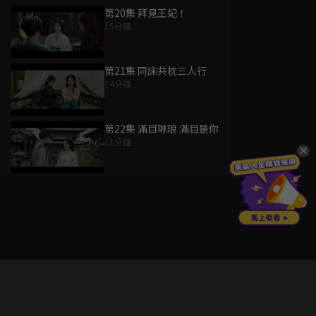
第20集 拜見王妃！
15分鐘
第21集 同床共枕三人行
14分鐘
第22集 滿目琳琅 滿目是你
11分鐘