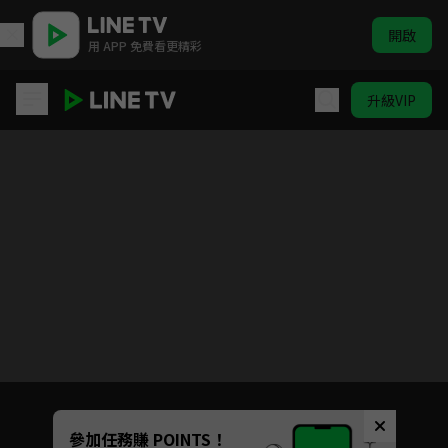
開啟
用 APP 免費看更精彩
升級VIP
滿庭芳
目前未允許這部影片在你所在的地區播放
如有不便請見諒
Unmute
參加任務賺 POINTS！