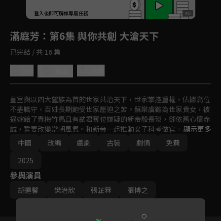
回首頁
登入後即可解鎖專屬任務
Play
滿庭芳
：第6集 與你共創 大滄天下
已完結 / 共 16 集
4.9
分享
收藏
皇室與以四大望族為首的世家共治天下，世家掌控重權，佔據高位
不盡職守，百姓長期飽受世家壓迫之苦。蘇樂虞雖為世家貴女，被
逼嫁給了青梅竹馬且有弒君奪位嫌疑的新帝殷長琰，卻依舊心懷赤
誠，誓要改變當朝風氣。和新帝一起推動女子科考做官，顛覆以秦
顯示更多
家為代表的世家門閥勢力。
中國
改編
戲劇
古裝
劇情
免費
2025
參與演員
胡連馨
樊治欣
張芷箖
張博之