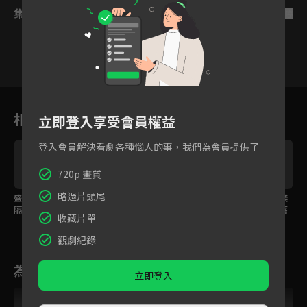
集數列表
反序
3
4
5
6
7
8
9
相關花絮
立即登入享受會員權益
登入會員解決看劇各種惱人的事，我們為會員提供了
720p 畫質
略過片頭尾
盛世將近卻換來陰陽兩
只有妳配得上賢能二
解開誤會相擁而泣，樊
隔？樊治欣身中劇毒淚
字！樊治欣終於名正言
治欣終於和愛人重修舊
收藏片單
別摯愛！
順立愛人為后
好
觀劇紀錄
為您推薦
立即登入