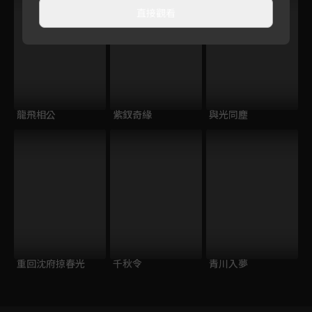
直接觀看
龍飛相公
紫釵奇緣
與光同塵
重回沈府掠春光
千秋令
青川入夢