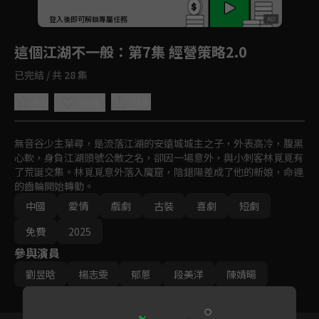
回首頁
登入後即可解鎖專屬任務
Play
這個江湖不一般
：第7集 經營策略2.0
已完結 / 共 28 集
5.0
分享
收藏
無音谷少主葉尋，是流落江湖的安遠城城主之子，外表高冷，腹黑
心軟，身負江湖頭號公敵之名，卻因一場意外，與小刺客林覓覓有
了荒誕交集。林覓覓意外落入魔窟，陰錯陽差成了他的新娘，命運
的齒輪開始轉動。
中國
愛情
戲劇
古裝
喜劇
短劇
免費
2025
參與演員
劉昱晗
楊志雯
郁蔥
段美洋
陳婧暘