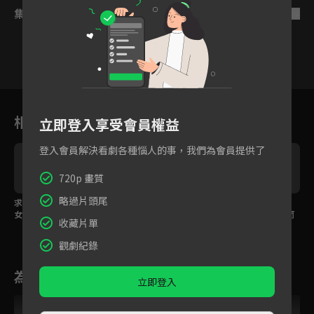
集數列表
反序
4
5
6
7
8
9
1
相關花絮
立即登入享受會員權益
登入會員解決看劇各種惱人的事，我們為會員提供了
720p 畫質
略過片頭尾
求藥不成還被捉弄，少
搬起石頭砸自己的腳！
刺客少女假扮新娘成
女搶藥卻撲倒魔王直接
少女暗殺手法被魔王一
婚，毒殺魔王不成反而
收藏片單
親
眼看透
害到自己！
觀劇紀錄
為您推薦
立即登入