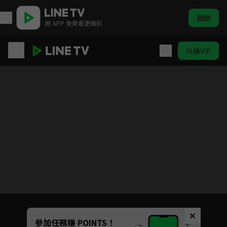
開啟
用 APP 免費看更精彩
升級VIP
這個江湖不一般
目前未允許這部影片在你所在的地區播放
如有不便請見諒
Unmute
參加任務賺 POINTS！