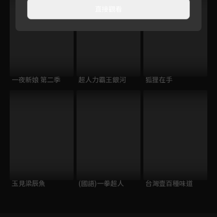
直接觀看
一夜新娘 第二季
超人力霸王銀河
狐狸在手
玉見梁辰魚
(國語)一拳超人
台灣壹百種味道