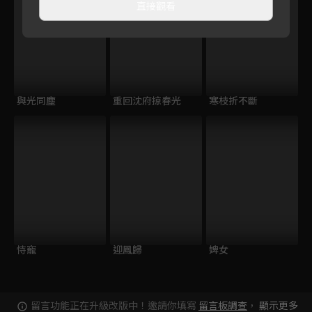
直接觀看
與光同塵
重回沈府掠春光
寒枝折不斷
恃寵
迎鳳歸
婢女
留言功能正在升級改版中！邀請你填寫
留言板調查
，
顯示更多