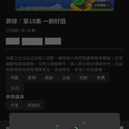
回首頁
登入後即可解鎖專屬任務
Play
罪嫁
：第18集 一齣好戲
已完結 / 共 24 集
4.7
分享
收藏
尚書之女沈沅芷為戀人頂罪，被迫嫁入侯府受盡樊星序報復；在揭
露顧恆遠陰謀後，又捲入叛國事件，兩人將計就計達成合作，日益
相處間消除誤會情愫漸生、誅殺叛徒，有情人終成眷屬。
中國
愛情
戲劇
古裝
短劇
免費
2025
參與演員
方瑾
郭昊鈞
集數列表
反序