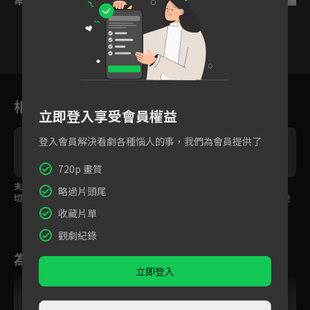
15
16
17
18
19
20
2
相關花絮
立即登入享受會員權益
登入會員解決看劇各種惱人的事，我們為會員提供了
720p 畫質
夫人投懷送抱追夫心
一起經歷過生死的關
侯爺戀愛是個癡情種！
略過片頭尾
切，夫君卻冷酷壓制不
係，夫人主動告白一吻
堅定選擇不惜一切逐走
許她玩火！
定情侯爺
舊愛
收藏片單
觀劇紀錄
為您推薦
立即登入