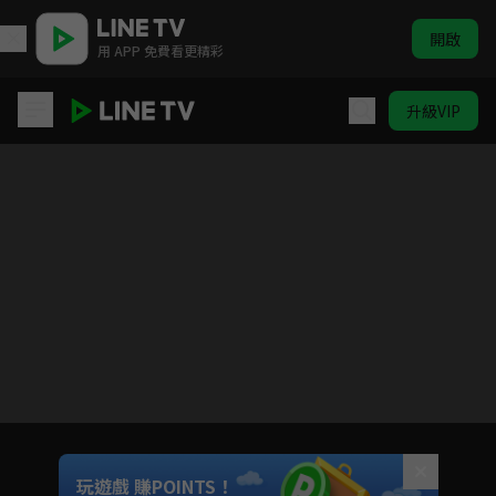
開啟
用 APP 免費看更精彩
升級VIP
罪嫁
目前未允許這部影片在你所在的地區播放
如有不便請見諒
Unmute
玩遊戲 賺POINTS！