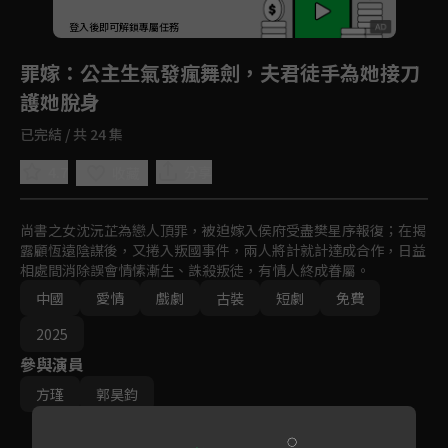
登入後即可解鎖專屬任務
Play
罪嫁
：公主生氣發瘋舞劍，夫君徒手為她接刀
護她脫身
已完結 / 共 24 集
4.7
分享
收藏
尚書之女沈沅芷為戀人頂罪，被迫嫁入侯府受盡樊星序報復；在揭
露顧恆遠陰謀後，又捲入叛國事件，兩人將計就計達成合作，日益
相處間消除誤會情愫漸生、誅殺叛徒，有情人終成眷屬。
中國
愛情
戲劇
古裝
短劇
免費
2025
參與演員
方瑾
郭昊鈞