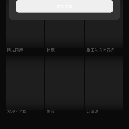
直接觀看
與光同塵
恃寵
重回沈府掠春光
寒枝折不斷
驚夢
迎鳳歸