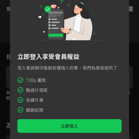
集數列表
反序
1
2
3
4
5
6
立即登入享受會員權益
相關花絮
登入會員解決看劇各種惱人的事，我們為會員提供了
720p 畫質
略過片頭尾
我們的矛盾皆因你而
公主生氣發瘋舞劍，夫
為取得合作信任，她趁
起，雙面女怪夫君風流
君徒手為她接刀護她脫
泡湯偷偷勾引小叔！
收藏片單
禍根引來妒忌
身
觀劇紀錄
為您推薦
立即登入