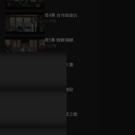
第4集 合作與復仇
11分鐘
為您推薦
第5集 螳螂捕蟬
12分鐘
與光同塵
已完結 / 共 20 集
第6集 引君入甕
11分鐘
第7集 愛的賭局
重回沈府掠春光
13分鐘
已完結 / 共 24 集
第8集 接風宴之變
11分鐘
恃寵