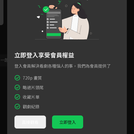
百般不願向祖母請早安，千金
郭昊鈞綁架尚書千金，是要取
預
忍不住大開「咬」戒！
之性命抑是慢慢折磨？
侯
真
立即登入享受會員權益
，一起共創新版留言功能！
顯示更多
登入會員解決看劇各種惱人的事，我們為會員提供了
720p 畫質
略過片頭尾
收藏片單
觀劇紀錄
直接觀看
立即登入