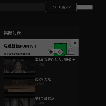
升級 VIP
登入 / 註冊
集數列表
玩遊戲 賺POINTS！
第1集 我要你 嫁入威遠侯府
19分鐘
第2集 背叛
17分鐘
第3集 醉歌坊
13分鐘