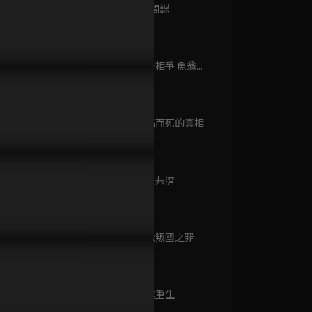
已完結 / 共 24 集
第9集 雙面間諜
10分鐘
第10集 鷸蚌相爭 魚翁...
告│尚書之女為愛頂罪嫁入
寒枝折不斷
11分鐘
府，受盡屈辱卻與侯爺假戲
已完結 / 共 21 集
做？
第11集 撞馬而死的真相
8分鐘
春宵
已完結 / 共 24 集
第12集 同舟共濟
14分鐘
第13集 通敵叛國之罪
婢女
15分鐘
已完結 / 共 26 集
第14集 涅槃重生
19分鐘