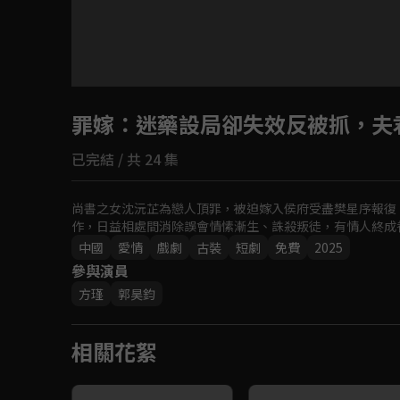
罪嫁
：迷藥設局卻失效反被抓，夫
已完結 / 共 24 集
尚書之女沈沅芷為戀人頂罪，被迫嫁入侯府受盡樊星序報復
作，日益相處間消除誤會情愫漸生、誅殺叛徒，有情人終成
中國
愛情
戲劇
古裝
短劇
免費
2025
參與演員
方瑾
郭昊鈞
相關花絮