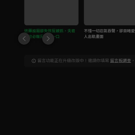
，夫君小
迷藥設局卻失效反被抓，夫君
不惜一切忍氣吞聲，卻目睹愛
睚眥必報反咬她一口
人出軌畫面
留言功能正在升級改版中！邀請你填寫
留言板調查