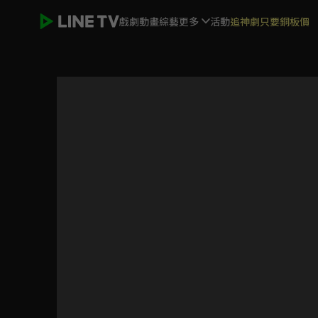
戲劇
動畫
綜藝
更多
活動
追神劇只要銅板價
罪嫁