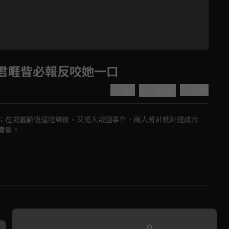
君睚眥必報反咬她一口
4.7
分享
收藏
；在揭露顧恆遠陰謀後，又捲入叛國事件，兩人將計就計達成合
眷屬。
Play
Video