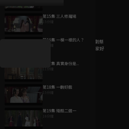
第15集 三人修羅場
15分鐘
好康資訊
第16集 一模一樣的人？
7/21-8/20，盛夏追劇祭
11分鐘
升級VIP最優惠！獨家好
戲看到飽
第17集 真實身份是...
7月21日
-
8月20日
11分鐘
第18集 一齣好戲
15分鐘
第19集 殘酷二選一
16分鐘