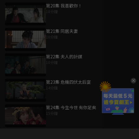
第20集 我喜歡你！
18分鐘
第21集 同居夫妻
10分鐘
第22集 夫人的計謀
10分鐘
第23集 危機四伏太后宴
14分鐘
第24集 今生今世 有你足矣
15分鐘