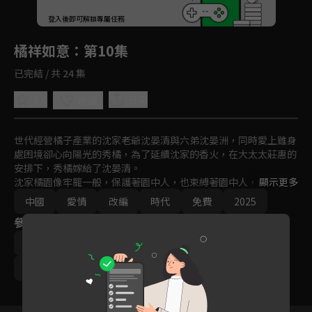
回首頁
登入後即可解鎖專屬任務
Play
橘祥如意
：第10集
已完結 / 共 24 集
5.0
分享
收藏
世代經營橘子產業的沈家老爺沈晏清與六弟沈晏洲，同時愛上雖身
處困境卻心向陽光的秀橘，為了延續沈家的香火，在大太太莊惠的
安排下，秀橘嫁給了沈晏清。

沈家橘園像牢籠一般，保護著園中人，也束縛著園中人，但正如橘
顯示更多
樹歷經風霜仍能冒出枝芽，園中人也在愛與時光中，找到屬於自己
中國
愛情
改編
時代
免費
2025
的陽光與自由。
參與演員
黃維德
王瑞昌
關暢
陳紫函
扈帷
吳思雨
張馨月
張博之
譚思源
阿克朱力