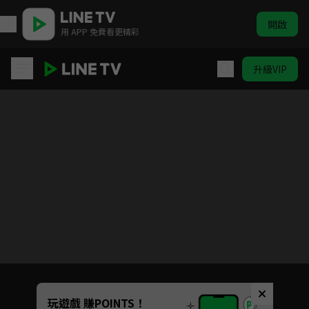
開啟
用 APP 免費看更精彩
升級VIP
橘祥如意
目前未允許這部影片在你所在的地區播放
如有不便請見諒
Unmute
玩遊戲 賺POINTS！