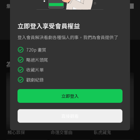
集數列表
反序
立即登入享受會員權益
登入會員解決看劇各種惱人的事，我們為會員提供了
7
8
9
10
11
12
1
720p 畫質
略過片頭尾
為您推薦
收藏片單
觀劇紀錄
立即登入
直接觀看
觸心罪探
命運交響曲
臥虎藏鬼