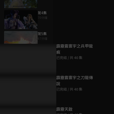
第4集
70分鐘
為您推薦
第5集
67分鐘
霹靂震寰宇之兵甲龍
痕
第6集
已完結 / 共 40 集
63分鐘
第7集
霹靂震寰宇之刀龍傳
71分鐘
說
已完結 / 共 40 集
第8集
66分鐘
霹靂天啟