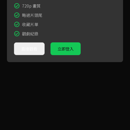
720p 畫質
略過片頭尾
收藏片單
觀劇紀錄
直接觀看
立即登入