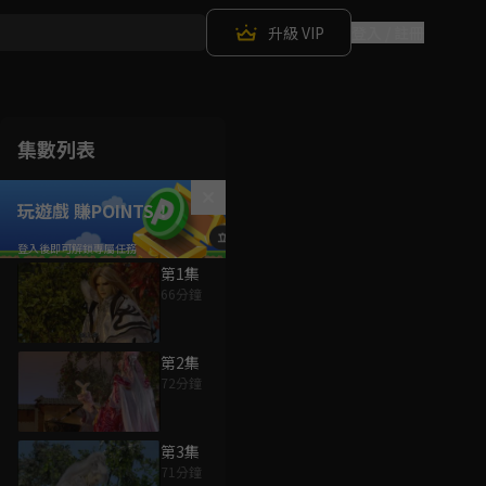
升級 VIP
登入 / 註冊
集數列表
玩遊戲 賺POINTS！
第1集
66分鐘
第2集
72分鐘
第3集
71分鐘