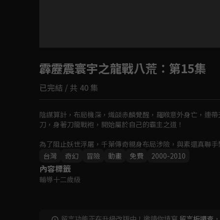
目前未允許這部影片在你所在的地區播放
霹靂震寰宇之龍戰八荒
如有不便請見諒
：第15集
已完結 / 共 40 集
回首頁
陰謀算計，布局機深，熾燄赤麟覺醒，羅喉意外身亡，連帶
刀，身著刀龍戰袍，開始屬於自己的霸主之道！

為了阻止妖世浮屠，千葉傳奇親身布局涉險，與素還真聯手
業。滅度三宗逆吾非道、異法無天、邪說淪語強勢壓境，劍
台灣
奇幻
冒險
動畫
免費
2000-2010
內容標籤
輔導十二歲級
留言功能正在升級改版中！邀請你填寫
留言板調查