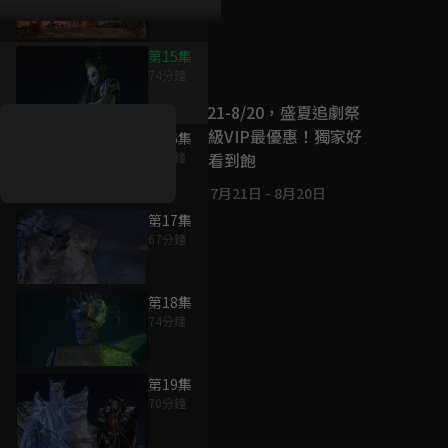
第15集
好康資訊
74分鐘
7/21-8/20，盛夏追劇祭
升級VIP最優惠！獨家好
第16集
戲看到飽
66分鐘
7月21日
-
8月20日
第17集
67分鐘
第18集
74分鐘
第19集
70分鐘