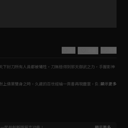
0.0
分享
收藏
天下封刀所有人員都被犧牲，刀無極得到邪天御武之力，手握影神
對上佛業雙身之時，久違的百世經綸一頁書再現塵寰，負起誅魔大
顯示更多
子仙跡、疏樓龍宿、佛劍分說，三教頂峰也負起挽救頹勢的使命。
Play
Video
，一起共創新版留言功能！
顯示更多