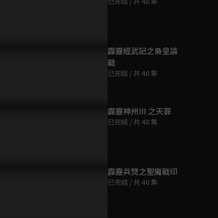
已完結 / 共 48 集
第9集
62分鐘
第10集
霹靂經武記之梟皇論
63分鐘
戰
已完結 / 共 40 集
第11集
63分鐘
霹靂神州III 之天罪
已完結 / 共 48 集
第12集
75分鐘
第13集
霹靂兵燹之聖魔戰印
73分鐘
已完結 / 共 40 集
第14集
62分鐘