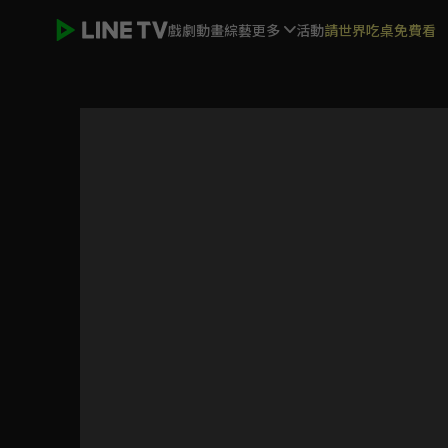
戲劇
動畫
綜藝
更多
活動
請世界吃桌免費看
霹靂震寰宇之龍戰八荒