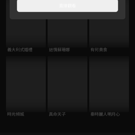
直接觀看
義大利式婚禮
迷情蘇珊娜
有何貴食
時光傾城
真命天子
秦時麗人明月心