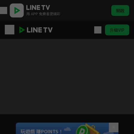
開啟
用 APP 免費看更精彩
升級VIP
提劍映桃花
目前未允許這部影片在你所在的地區播放
如有不便請見諒
Unmute
玩遊戲 賺POINTS！