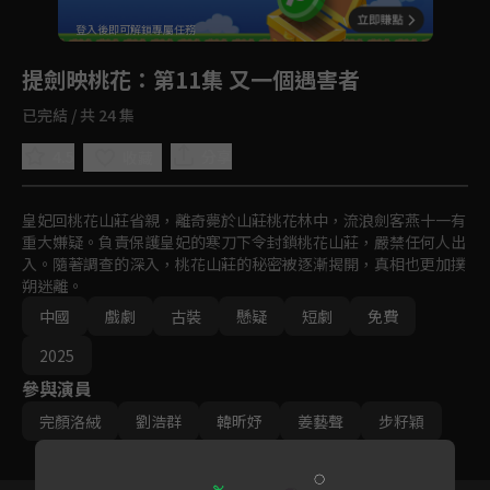
回首頁
登入後即可解鎖專屬任務
Play
提劍映桃花
：第11集 又一個遇害者
已完結 / 共 24 集
4.5
分享
收藏
皇妃回桃花山莊省親，離奇薨於山莊桃花林中，流浪劍客燕十一有
重大嫌疑。負責保護皇妃的寒刀下令封鎖桃花山莊，嚴禁任何人出
入。隨著調查的深入，桃花山莊的秘密被逐漸揭開，真相也更加撲
朔迷離。
中國
戲劇
古裝
懸疑
短劇
免費
2025
參與演員
完顏洛絨
劉浩群
韓昕妤
姜藝聲
步籽穎