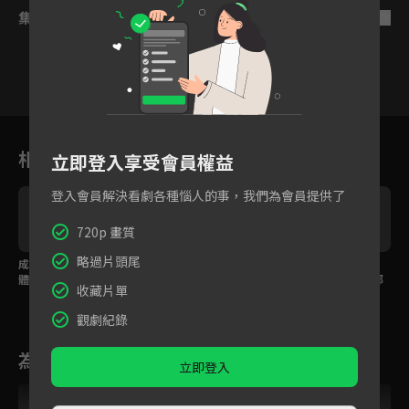
集數列表
反序
8
9
10
11
12
13
1
相關花絮
立即登入享受會員權益
登入會員解決看劇各種惱人的事，我們為會員提供了
720p 畫質
略過片頭尾
成仙就要放棄凡胎肉
師弟的性命被威脅掌
「相信我不會讓你死」
體，莊主走火入魔棄軀
控，師兄捨身換證據找
師兄為救師弟連師父都
收藏片單
投河！
真相
殺！
觀劇紀錄
為您推薦
立即登入