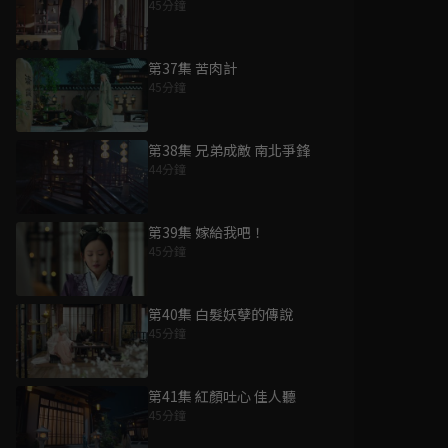
45分鐘
第37集 苦肉計
45分鐘
第38集 兄弟成敵 南北爭鋒
44分鐘
第39集 嫁給我吧！
45分鐘
第40集 白髮妖孽的傳說
45分鐘
第41集 紅顏吐心 佳人聽
45分鐘