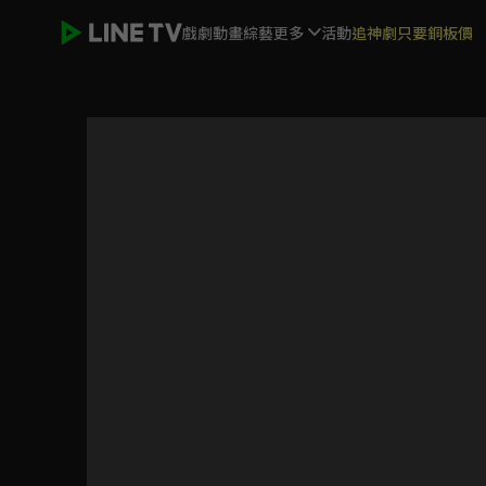
戲劇
動畫
綜藝
更多
活動
追神劇只要銅板價
白髮