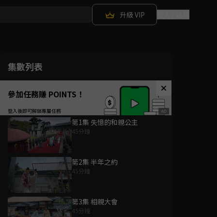
升級 VIP
登入 / 註冊
集數列表
參加任務賺 POINTS！
第1集 失憶的和親公主
45分鐘
第2集 半年之約
45分鐘
第3集 相親大會
45分鐘