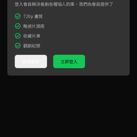
登入會員解決看劇各種惱人的事，我們為會員提供了
720p 畫質
略過片頭尾
收藏片單
觀劇紀錄
直接觀看
立即登入