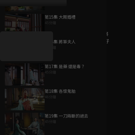
第15集 大鬧婚禮
好康資訊
45分鐘
7/21-8/20，盛夏追劇祭
升級VIP最優惠！獨家好
第16集 將軍夫人
戲看到飽
45分鐘
7月21日
-
8月20日
第17集 是藥 還是毒？
45分鐘
第18集 各懷鬼胎
46分鐘
第19集 一刀兩斷的過去
45分鐘