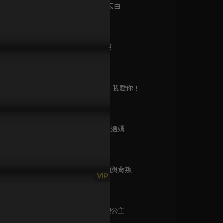
已完結 / 共 32 集
第9集 霸道表白
45分鐘
第10集 試探
婦道
44分鐘
已完結 / 共 41 集
子再次英雄救美，竟意外被
突遇刺客暗殺現場，皇子靠捲
遠赴和親卻
主打破肌膚禁忌
軸英雄救美公主！
床搬上朝逼
第11集 漫夭 我愛你！
45分鐘
CHOCO職劇場
已完結 / 共 1 集
第12集 公主選婿
42分鐘
第13集 欺騙與背叛
難尋
VIP
45分鐘
已完結 / 共 28 集
第14集 真假公主
45分鐘