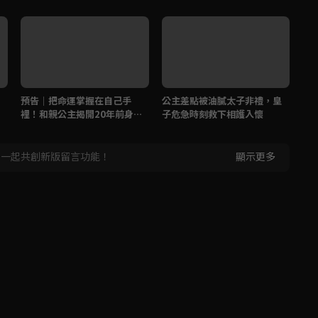
預告｜把命運掌握在自己手
公主差點被油膩太子非禮，皇
皇
裡！和親公主揭開20年前身世
子危急時刻救下相護入懷
公
之謎
，一起共創新版留言功能！
顯示更多