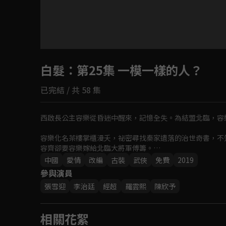
目前未允許這部影片在你所在的地區播放
白髮
：第25集 一模一樣的人？
如有不便請見諒
已完結 / 共 58 集
回首頁
西啟長公主容樂從昏迷中醒來，記憶全失。為結盟北臨，容
容樂化名茶樓掌櫃漫夭，祕密尋找秦家遺落的治世奇書，不
容齊卻要容樂嫁給北臨大將軍傅籌。

中國
愛情
改編
古裝
武俠
免費
2019
痛苦中決心掌握自己命運的漫夭，卻發現傅籌原來是無憂的
參與演員
張雪迎
李治廷
經超
羅雲熙
陳欣予
最終容樂、無憂和傅籌跳出小我，放下恩怨，在容齊的捨身
相關花絮