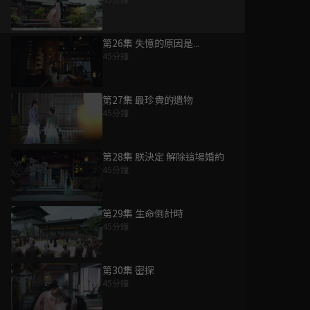
第26集 失憶的原因是...
45分鐘
第27集 最珍貴的遺物
45分鐘
第28集 朕決定 解除這場婚約
45分鐘
第29集 生命倒計時
45分鐘
第30集 密探
45分鐘