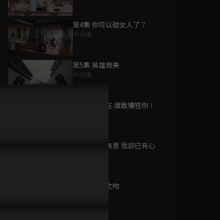
第4集 你可以碰女人了？
45分鐘
為您推薦
第5集 英雄救美
45分鐘
踏歌雲行
已完結 / 共 23 集
第6集 有我在 誰敢犧牲你！
45分鐘
第7集 你雖無意 我卻已有心
一起玩摺紙 S1
45分鐘
已完結 / 共 30 集
第8集 血色之吻
45分鐘
劉海砍樵