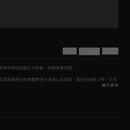
4.4
分享
收藏
樂奉命嫁給北臨王子無憂，卻被無憂拒婚。

知其真實身份的無憂對漫夭逐漸心生愛慕。當找到奇書之時，王兄
顯示更多
Play
親兄弟，而她自己則是秦家遺於世的女兒秦漫。

相助下，粉碎奸佞的陰謀，安定了朝局，也各自走向新的人生。
Video