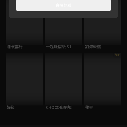
直接觀看
踏歌雲行
一起玩摺紙 S1
劉海砍樵
VIP
婦道
CHOCO職劇場
難尋