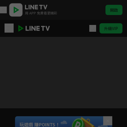
開啟
用 APP 免費看更精彩
升級VIP
白髮
目前未允許這部影片在你所在的地區播放
如有不便請見諒
Unmute
玩遊戲 賺POINTS！