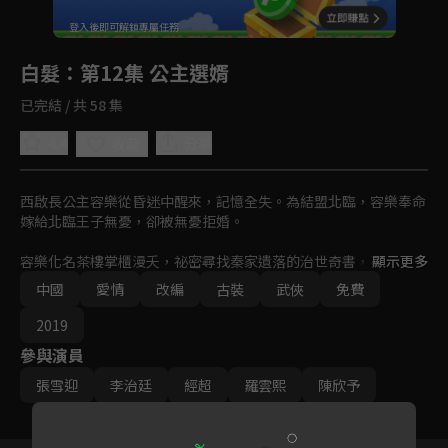
回首頁
登入後即可解鎖專屬任務
Play
白髮
：第12集 公主選婿
已完結 / 共 58 集
4.4
分享
收藏
西啟長公主容樂從昏迷中醒來，記憶全失。為結盟北臨，容樂奉命
嫁給北臨王子無憂，卻被無憂拒婚。

容樂化名茶樓掌櫃漫夭，祕密尋找秦家遺落的治世奇書，不知其真
顯示更多
實身份的無憂對漫夭逐漸心生愛慕。當找到奇書之時，王兄容齊卻
中國
愛情
改編
古裝
武俠
免費
要容樂嫁給北臨大將軍傅籌。

2019
痛苦中決心掌握自己命運的漫夭，卻發現傅籌原來是無憂的親兄
參與演員
弟，而她自己則是秦家遺於世的女兒秦漫。

張雪迎
李治廷
經超
羅雲熙
陳欣予
最終容樂、無憂和傅籌跳出小我，放下恩怨，在容齊的捨身相助
下，粉碎奸佞的陰謀，安定了朝局，也各自走向新的人生。