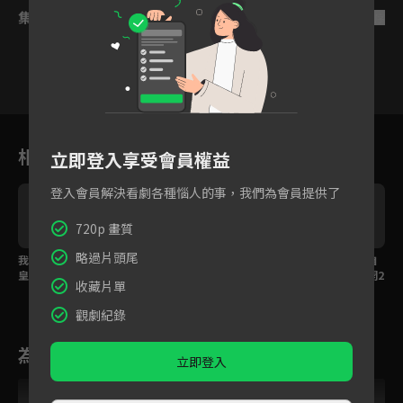
集數列表
反序
9
10
11
12
13
14
1
相關花絮
立即登入享受會員權益
登入會員解決看劇各種惱人的事，我們為會員提供了
720p 畫質
略過片頭尾
我的王府交給妳做主！
要用心才能看到真心，
預告｜把命運掌握在自
皇子霸氣不談出身只談
皇子直球告白傾盡情深
己手裡！和親公主揭開2
收藏片單
真心
0年前身世之謎
觀劇紀錄
為您推薦
立即登入