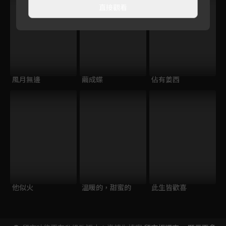
直接觀看
風月無邊
繭成蝶
佔有姜西
他似火
溫暖的，甜蜜的
此生皆歡喜