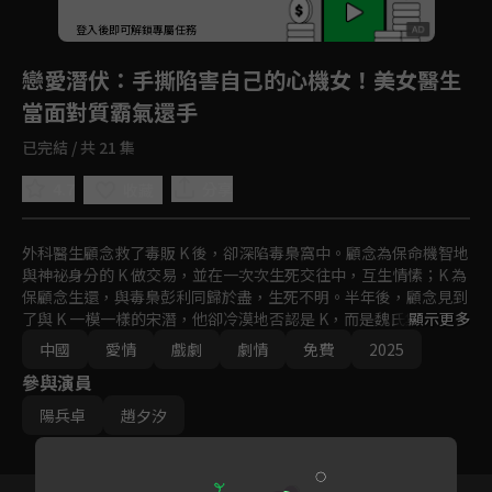
登入後即可解鎖專屬任務
Play
戀愛潛伏
：手撕陷害自己的心機女！美女醫生
當面對質霸氣還手
已完結 / 共 21 集
4.7
分享
收藏
外科醫生顧念救了毒販 K 後，卻深陷毒梟窩中。顧念為保命機智地
與神祕身分的 K 做交易，並在一次次生死交往中，互生情愫；K 為
保顧念生還，與毒梟彭利同歸於盡，生死不明。半年後，顧念見到
了與 K 一模一樣的宋潛，他卻冷漠地否認是 K，而是魏氏集團的總
顯示更多
經理並有一未婚妻，顧念在與其糾纏與拉扯中，失望離去。在顧念
中國
愛情
戲劇
劇情
免費
2025
尋找殺母真相而陷入危機時，敵對的宋潛卻多次救顧念於危難之
參與演員
中，顧念才得知宋潛的真正身分。
陽兵卓
趙夕汐