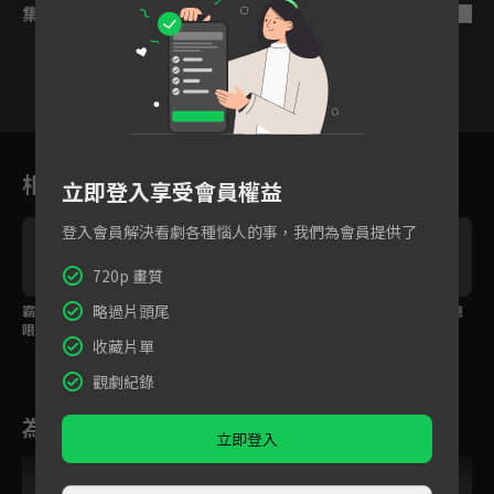
集數列表
反序
1
2
3
4
5
6
相關花絮
立即登入享受會員權益
登入會員解決看劇各種惱人的事，我們為會員提供了
720p 畫質
略過片頭尾
霸總無預警被宣婚，她
手撕陷害自己的心機
眼見情敵來搶人，霸總
眼眶含淚「祝你們百年
女！美女醫生當面對質
化身醋包硬要跟約會
收藏片單
好合」
霸氣還手
觀劇紀錄
為您推薦
立即登入