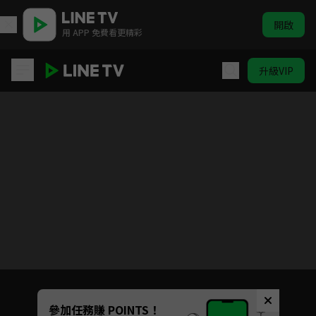
開啟
用 APP 免費看更精彩
升級VIP
櫻桃琥珀
Unmute
參加任務賺 POINTS！