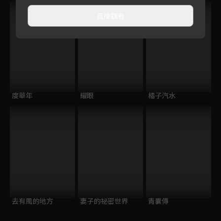
直接觀看
度華年
耀眼
橘子汽水
去有風的地方
妻子的祕密世界
青囊傳