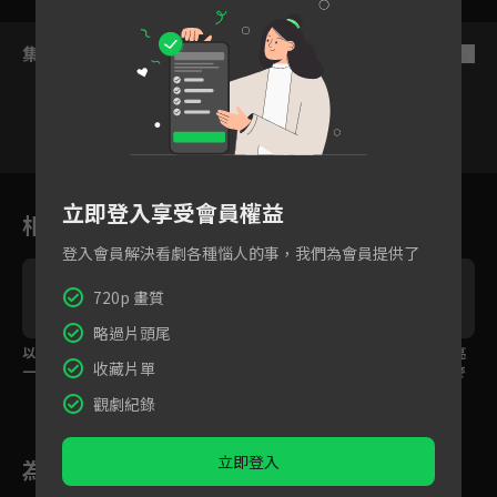
此時，前途無限的蔣嶠西卻不告而別，獨自到了香港照顧因事故臥
床的表哥，直到櫻桃勇敢地去找回了他。歷經考驗，櫻桃與蔣嶠西
的命定羈絆不斷加深，在眾人的祝福下結為美滿伴侶。
集數列表
反序
1
2
3
4
5
6
立即登入享受會員權益
相關花絮
登入會員解決看劇各種惱人的事，我們為會員提供了
720p 畫質
略過片頭尾
以為要被趕走結果誤會
約定未來每天都在一
情感特輯｜是妳在照亮
收藏片單
一場，趙今麥直球問學
起，趙今麥求證張凌赫
我的路！張凌赫趙今麥
姊喜歡她嗎
被吻到腿軟！
互相救贖終成眷屬
觀劇紀錄
立即登入
為您推薦