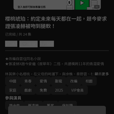
登入後即可解鎖專屬任務
Play
櫻桃琥珀
：約定未來每天都在一起，趙今麥求
證張凌赫被吻到腿軟！
已完結 / 共 24 集
4.7
分享
收藏
★改編自雲住同名小說

★張凌赫X趙今麥繼《度華年》二搭，共譜橫跨11年的青澀愛情

林其樂小名櫻桃，在父母的呵護下，與余樵、秦野雲、杜尚、蔡方
顯示更多
元等夥伴在群山工地快樂成長。天賦異稟，卻被父母投射為早夭兄
中國
青春
愛情
甜寵
改編
校園
長替身的蔣嶠西，因轉學而漸漸融入大家。

家庭
戲劇
免費
2025
VIP會員
世事變遷，大家因為各種原因四散分離，心思細膩的櫻桃也開始體
參與演員
驗成長的苦澀，觸碰父母羽翼之外的世界；多年後，他們在省實驗
學校相遇，共同度過學業拼搏的三年青春，走向更廣闊的世界。

趙今麥
張凌赫
董潔
保劍鋒