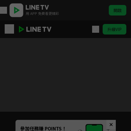
開啟
用 APP 免費看更精彩
升級VIP
鋼鐵麥斯
目前未允許這部影片在你所在的地區播放
如有不便請見諒
Unmute
參加任務賺 POINTS！