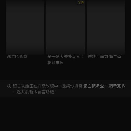
VIP
暴走哈姆醬
樂一通大戰外星人：
奇妙！萌可 第二季
粉紅末日
留言功能正在升級改版中！邀請你填寫
留言板調查
，
顯示更多
一起共創新版留言功能！