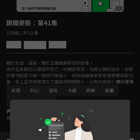
回首頁
登入後即可解鎖專屬任務
Play
鋼鐵麥斯
：第41集
已完結 / 共 52 集
0.0
分享
收藏
關於友誼、成長，關於正義戰勝邪惡的故事。

高中生麥斯的父親意外死亡，他搬回老家，找尋父親的過去，卻意
外獲得超能力與一個飛行機器人，經由訓練後麥斯逐漸掌握這股力
量，穿上盔甲發揮潛在力量變成鋼鐵戰士，以對抗威脅世界的神祕
顯示更多
力量。
友情
科幻
冒險
卡通
歐美
動畫
免費
2011-2015
內容標籤
普遍級