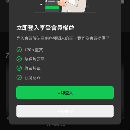
集數列表
反序
立即登入享受會員權益
38
39
40
41
42
43
4
登入會員解決看劇各種惱人的事，我們為會員提供了
720p 畫質
為您推薦
略過片頭尾
收藏片單
觀劇紀錄
立即登入
直接觀看
動物大明星 S6
(國語)聖提亞哥的海
(國語)旋風戰車隊 S7
洋冒險 S2