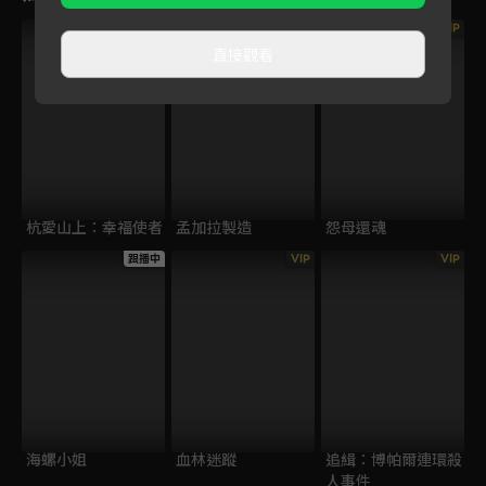
VIP
VIP
VIP
直接觀看
杭愛山上：幸福使者
孟加拉製造
怨母還魂
跟播中
VIP
VIP
海螺小姐
血林迷蹤
追緝：博帕爾連環殺
人事件