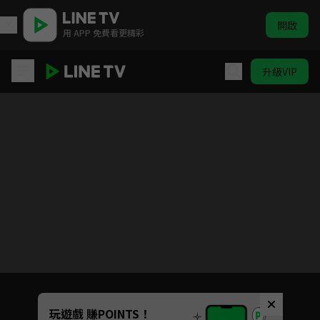
開啟
用 APP 免費看更精彩
升級VIP
S LINE
目前未允許這部影片在你所在的地區播放
如有不便請見諒
Unmute
玩遊戲 賺POINTS！