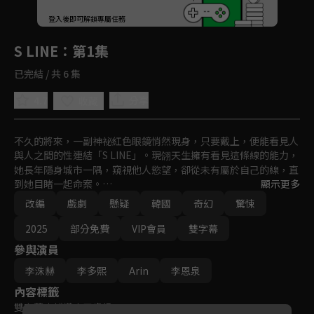
回首頁
登入後即可解鎖專屬任務
Play
S LINE
：第1集
已完結 / 共 6 集
4.7
分享
收藏
不久的將來，一副神祕紅色眼鏡悄然現身，只要戴上，便能看見人
與人之間的性連結「S LINE」。現翖天生擁有看見這條線的能力，
她長年隱身城市一隅，窺視他人慾望，卻從未有屬於自己的線，直
到她目睹一起命案。

顯示更多
擁有「S LINE 300+」的刑警韓志昱，被視為危險吸引⼒的存在，
改編
戲劇
懸疑
韓國
奇幻
驚悚
他在追查連環殺人案時，發現跟紅色眼鏡及 S LINE 系統有關，而
現翖是唯一能看見所有連線的人。

2025
部分免費
VIP會員
雙字幕
隨案件擴大，「覺醒者」們聚集神祕宗教組織，準備發起「看見慾
參與演員
望即審判」為信仰的審判日。在善與惡的界線，現翖將面對她命中
註定的身分「S線之人」。
李洙赫
李多熙
Arin
李恩泉
內容標籤
雙字幕
｜
輔導十五歲級