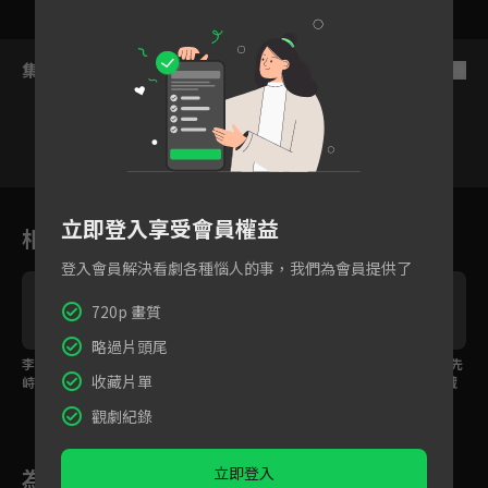
集數列表
反序
VIP
VIP
VIP
VIP
1
2
3
4
5
6
立即登入享受會員權益
相關花絮
登入會員解決看劇各種惱人的事，我們為會員提供了
720p 畫質
略過片頭尾
李多熙黑化和李洙赫對
開房間沒帶XX，ARIN
ARIN黑暗中被擁抱，先
收藏片單
峙！李洙赫能否逃出重
羞問「是這個嗎」
嚇到後害羞純愛氛圍藏
圍？
不住！
觀劇紀錄
立即登入
為您推薦