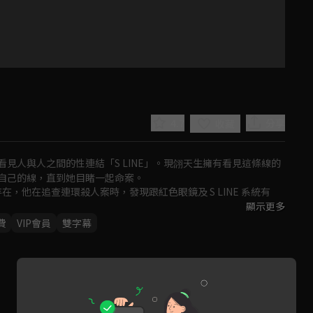
4.7
分享
收藏
見人與人之間的性連結「S LINE」。現翖天生擁有看見這條線的
自己的線，直到她目睹一起命案。

存在，他在追查連環殺人案時，發現跟紅色眼鏡及 S LINE 系統有
顯示更多
看見慾望即審判」為信仰的審判日。在善與惡的界線，現翖將面對
費
VIP會員
雙字幕
Play
Video