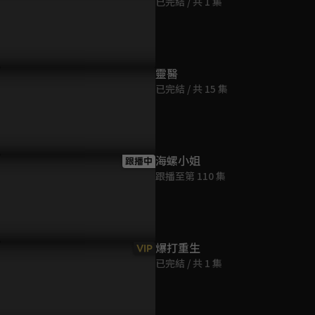
已完結 / 共 1 集
靈醫
已完結 / 共 15 集
洙赫接ARIN放學，被當怪人
看到傻眼！李洙赫頭上那些不
李洙赫找到
無奈
科學的線是怎麼回事？數不完
自己頭頂滿
的S LINE！
海螺小姐
跟播中
跟播至第 110 集
爆打重生
VIP
已完結 / 共 1 集