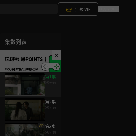
升級 VIP
登入 / 註冊
集數列表
玩遊戲 賺POINTS！
第1集
50分鐘
第2集
50分鐘
VIP
第3集
56分鐘