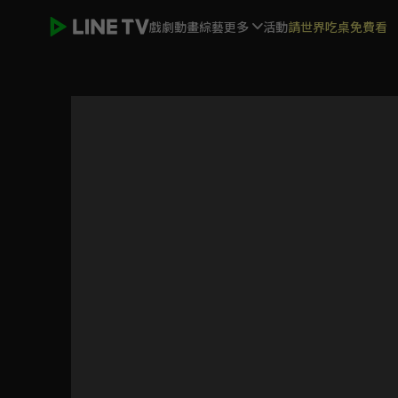
戲劇
動畫
綜藝
更多
活動
請世界吃桌免費看
S LINE