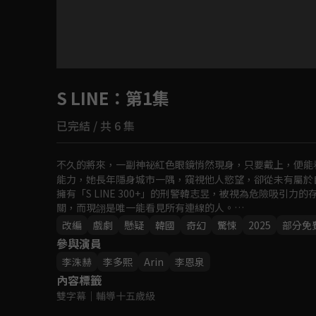
目前未允許這部影片在你所在的地區播放
S LINE
：第1集
如有不便請見諒
已完結 / 共 6 集
回首頁
不久的將來，一副神祕紅色眼鏡悄然現身，只要戴上，便能看
能力，她長年隱身城市一隅，窺視他人慾望，卻從未有屬於
擁有「S LINE 300+」的刑警韓志昱，被視為危險吸引⼒的
關，而現翖是唯一能看見所有連線的人。

隨案件擴大，「覺醒者」們聚集神祕宗教組織，準備發起「
改編
戲劇
懸疑
韓國
奇幻
驚悚
2025
部分免
她命中註定的身分「S線之人」。
參與演員
李洙赫
李多熙
Arin
李恩泉
內容標籤
雙字幕
｜
輔導十五歲級