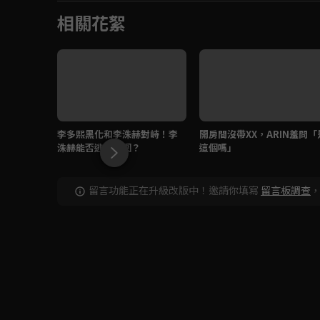
相關花絮
李多熙黑化和李洙赫對峙！李
開房間沒帶XX，ARIN羞問「
洙赫能否逃出重圍？
這個嗎」
留言功能正在升級改版中！邀請你填寫
留言板調查