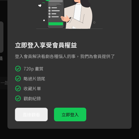
立即登入享受會員權益
登入會員解決看劇各種惱人的事，我們為會員提供了
是
ARIN黑暗中被擁抱，先嚇到後
李洙赫看見姪女頭上的S LIN
李
害羞純愛氛圍藏不住！
E，另一頭連著的竟然是？
超
720p 畫質
略過片頭尾
，一起共創新版留言功能！
顯示更多
收藏片單
觀劇紀錄
直接觀看
立即登入