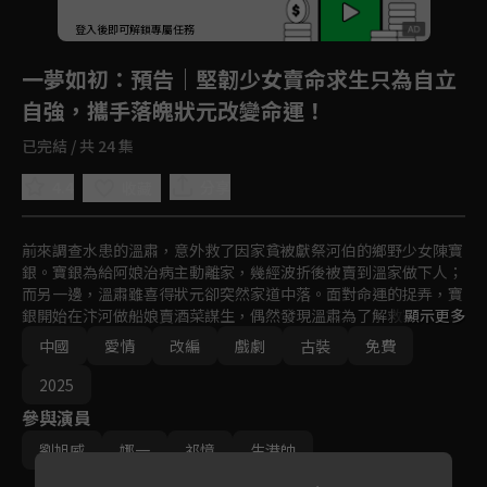
登入後即可解鎖專屬任務
Play
一夢如初
：預告｜堅韌少女賣命求生只為自立
自強，攜手落魄狀元改變命運！
已完結 / 共 24 集
4.4
分享
收藏
前來調查水患的溫肅，意外救了因家貧被獻祭河伯的鄉野少女陳寶
銀。寶銀為給阿娘治病主動離家，幾經波折後被賣到溫家做下人；
而另一邊，溫肅雖喜得狀元卻突然家道中落。面對命運的捉弄，寶
銀開始在汴河做船娘賣酒菜謀生，偶然發現溫肅為了解救家人，忍
顯示更多
辱負重做了長公主的男寵。患難中，兩顆孤獨的心漸漸走近。
中國
愛情
改編
戲劇
古裝
免費
2025
參與演員
劉旭威
娜一
祁憶
生港帥