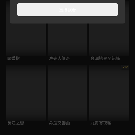
直接觀看
聞香榭
冼夫人傳奇
台灣地景全紀錄
VIP
長江之戀
命運交響曲
九霄寒夜暖