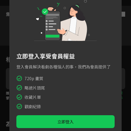
集數列表
反序
1
2
3
4
5
6
立即登入享受會員權益
相關花絮
登入會員解決看劇各種惱人的事，我們為會員提供了
720p 畫質
略過片頭尾
誰能逃過瘋批公主的手
預告｜落魄狀元淪為公
預告｜堅韌少女賣命求
收藏片單
掌？再次相遇救命恩人
主玩物，遇見堅韌少女
生只為自立自強，攜手
竟成情夫！
逆境相愛！
落魄狀元改變命運！
觀劇紀錄
立即登入
為您推薦