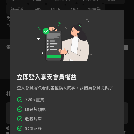
許光漢
陳妤
MILE
APO
桂綸鎂
內容標籤
普遍級
集數列表
反序
立即登入享受會員權益
16
17
18
19
20
21
2
登入會員解決看劇各種惱人的事，我們為會員提供了
相關花絮
720p 畫質
略過片頭尾
收藏片單
毛利民族深刻的歷史傷
EP26預告｜毛利族歷史
毛利人親自傳授戰舞！
觀劇紀錄
痛，用歌聲傳達悲戚桂
憾事讓桂綸鎂不捨落
桂綸鎂伸舌威嚇耍狠超