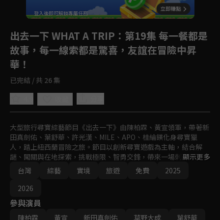
回首頁
登入後即可解鎖專屬任務
Play
出去一下 WHAT A TRIP
：第19集 每一餐都是
故事，每一線索都是驚喜，友誼在冒險中昇
華！
已完結 / 共 26 集
4.9
分享
收藏
大型旅行尋寶綜藝節目《出去一下》由陳柏霖、黃宣領軍，帶著新
田真劍佑、葉舒華、許光漢、MILE、APO、桂綸鎂化身尋寶獵
人，踏上紐西蘭冒險之旅。節目以創新尋寶遊戲為主軸，結合解
謎、闖關與在地探索，挑戰極限、智勇交鋒，帶來一場刺激又知性
顯示更多
的旅遊新體驗。
台灣
綜藝
實境
旅遊
免費
2025
2026
參與演員
陳柏霖
黃宣
新田真劍佑
草野大成
葉舒華