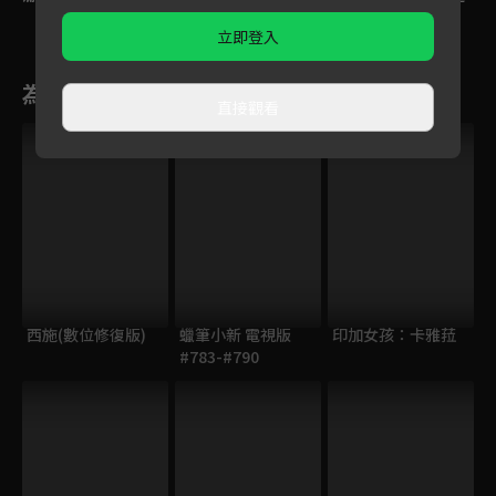
綸鎂默默拭淚
淚！三人迎向最後的
投入
「戰舞」考驗
立即登入
為您推薦
直接觀看
西施(數位修復版)
蠟筆小新 電視版
印加女孩：卡雅菈
#783-#790