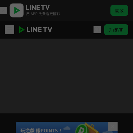
開啟
用 APP 免費看更精彩
升級VIP
出去一下 WHAT A TRIP
目前未允許這部影片在你所在的地區播放
如有不便請見諒
Unmute
玩遊戲 賺POINTS！