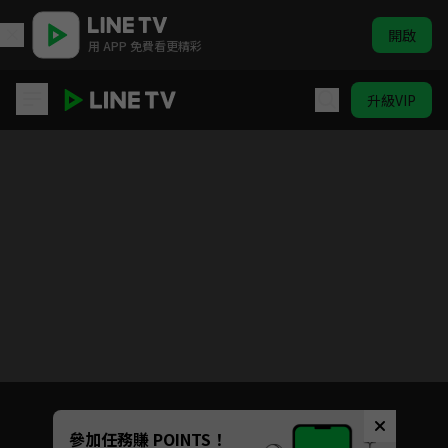
開啟
用 APP 免費看更精彩
升級VIP
九條好漢在一班
Unmute
參加任務賺 POINTS！