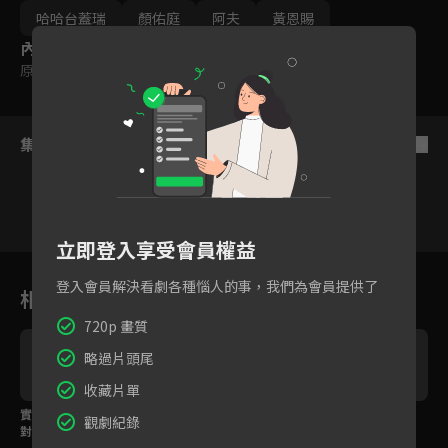
哈哈台蓋瑞
顏佑庭
阿夫
黃恩賜
內容標籤
原創
｜
普遍級
集數列表
反序
立即登入享受會員權益
1
2
3
4
5
6
登入會員解決看劇各種惱人的事，我們為會員提供了
相關花絮
720p 畫質
略過片頭尾
收藏片單
實戰格鬥時間！顏佑庭
金牌國手的近戰格鬥特
金牌國手蘇麗文來了！
觀劇紀錄
對上潘君侖卻狀態不
訓！星兵核心不穩抖抖
星兵準備接受金牌特
佳？
抖？
訓？