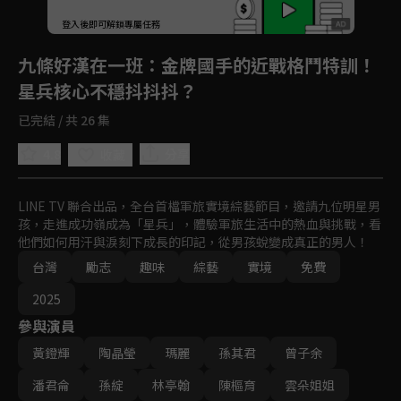
登入後即可解鎖專屬任務
Play
九條好漢在一班
：金牌國手的近戰格鬥特訓！
星兵核心不穩抖抖抖？
已完結 / 共 26 集
4.8
分享
收藏
LINE TV 聯合出品，全台首檔軍旅實境綜藝節目，邀請九位明星男
孩，走進成功嶺成為「星兵」，體驗軍旅生活中的熱血與挑戰，看
他們如何用汗與淚刻下成長的印記，從男孩蛻變成真正的男人！
台灣
勵志
趣味
綜藝
實境
免費
2025
參與演員
黃鐙輝
陶晶瑩
瑪麗
孫其君
曾子余
潘君侖
孫綻
林亭翰
陳樞育
雲朵姐姐