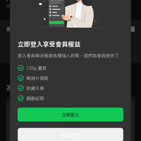
保護級
集數列表
反序
立即登入享受會員權益
登入會員解決看劇各種惱人的事，我們為會員提供了
60
61
62
63
64
65
6
720p 畫質
略過片頭尾
為您推薦
收藏片單
觀劇紀錄
立即登入
直接觀看