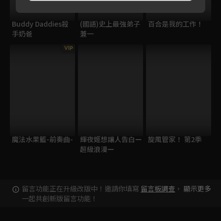
Buddy Daddies殺
(國語)史上最強弟子
百合是我的工作！
手奶爸
兼一
VIP
魔法水果籃-前奏曲-
輝夜姬想讓人告白ー
旋風管家！ 第2季
超級浪漫ー
留言功能正在升級改版中！邀請你填寫
留言板調查
，
顯示更多
一起共創新版留言功能！