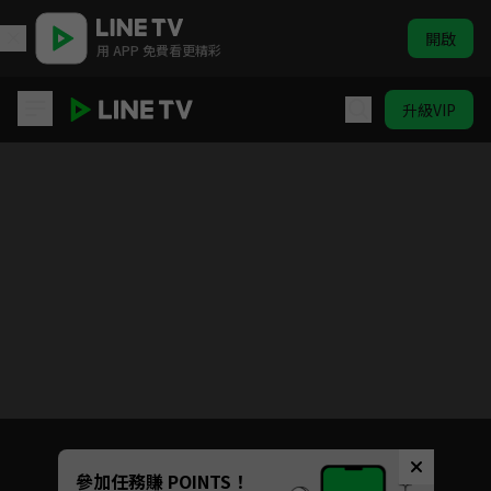
開啟
用 APP 免費看更精彩
升級VIP
(國語)家庭教師 HITMAN REBORN！
目前未允許這部影片在你所在的地區播放
如有不便請見諒
Unmute
參加任務賺 POINTS！