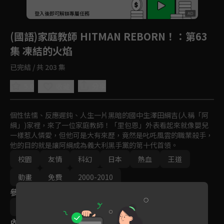
回首頁
登入後即可解鎖專屬任務
Play
(國語)家庭教師 HITMAN REBORN！
：第63
集 凍結的火焰
已完結 / 共 203 集
5.0
分享
收藏
個性怯懦、反應遲鈍、人生一片黑暗的國中生澤田綱吉(人稱「阿
綱」)家裡，來了一位家庭教師！「里包恩」外表看起來就像嬰兒
一樣惹人憐愛，但他可是大有來歷，竟然是叱吒風雲的職業殺手，
他的目的就是讓阿綱成為義大利黑手黨的第十代首領。
校園
友情
科幻
日本
熱血
王道
動畫
免費
2000-2010
參與演員
今泉賢一
內容標籤