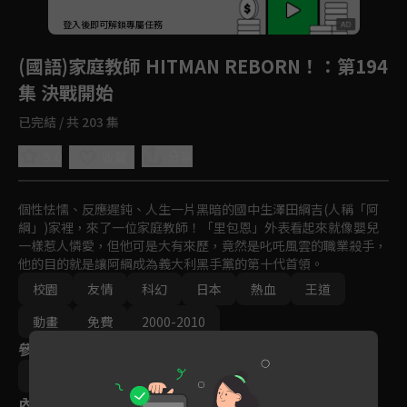
回首頁
登入後即可解鎖專屬任務
Play
(國語)家庭教師 HITMAN REBORN！
：第194
集 決戰開始
已完結 / 共 203 集
5.0
分享
收藏
個性怯懦、反應遲鈍、人生一片黑暗的國中生澤田綱吉(人稱「阿
綱」)家裡，來了一位家庭教師！「里包恩」外表看起來就像嬰兒
一樣惹人憐愛，但他可是大有來歷，竟然是叱吒風雲的職業殺手，
他的目的就是讓阿綱成為義大利黑手黨的第十代首領。
校園
友情
科幻
日本
熱血
王道
動畫
免費
2000-2010
參與演員
今泉賢一
內容標籤