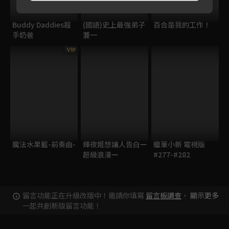
Buddy Daddies殺
(國語)史上最強弟子
百合是我的工作！
手奶爸
兼一
VIP
魔法水果籃-前奏曲-
輝夜姬想讓人告白ー
蠟筆小新 電視版
超級浪漫ー
#277-#282
留言功能正在升級改版中！邀請你填寫
留言板調查
，
顯示更多
一起共創新版留言功能！