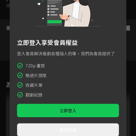
保護級
集數列表
反序
立即登入享受會員權益
登入會員解決看劇各種惱人的事，我們為會員提供了
191
192
193
194
195
196
19
720p 畫質
略過片頭尾
為您推薦
收藏片單
觀劇紀錄
立即登入
直接觀看