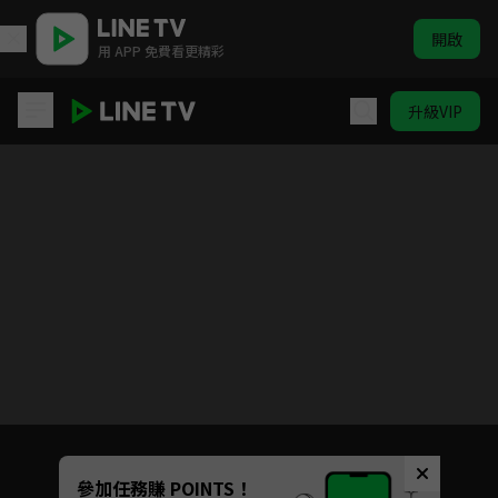
開啟
用 APP 免費看更精彩
升級VIP
(國語)家庭教師 HITMAN REBORN！
目前未允許這部影片在你所在的地區播放
如有不便請見諒
Unmute
參加任務賺 POINTS！