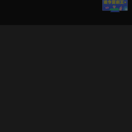
立即登入享受會員權益。
解鎖更多專屬功能，追劇更便利！
登入 / 註冊
巧克科技新媒體股份有限公司