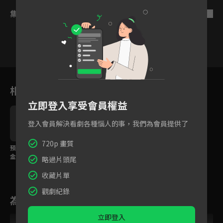
集數列表
反序
4
5
6
7
8
9
1
相關花絮
立即登入享受會員權益
登入會員解決看劇各種惱人的事，我們為會員提供了
720p 畫質
預告｜０天賦的公爵千
金想學魔法？落榜魔法
略過片頭尾
師能照亮她的未來嗎？
收藏片單
觀劇紀錄
為您推薦
立即登入