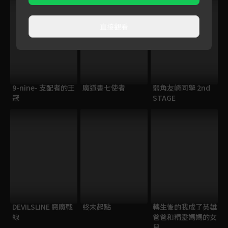
直接觀看
9-nine- 支配者的王
魔道書七使者
弱角友崎同學 2nd
冠
STAGE
DEVILSLINE 惡魔戰
終末起點
轉生後的我成了英雄
線
爸爸和精靈媽媽的女
兒