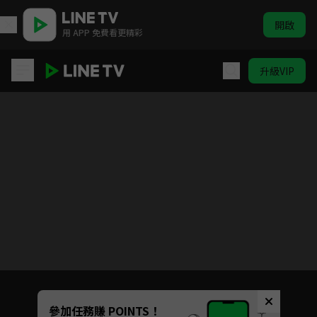
開啟
用 APP 免費看更精彩
升級VIP
公爵千金的家庭教師
目前未允許這部影片在你所在的地區播放
如有不便請見諒
Unmute
參加任務賺 POINTS！