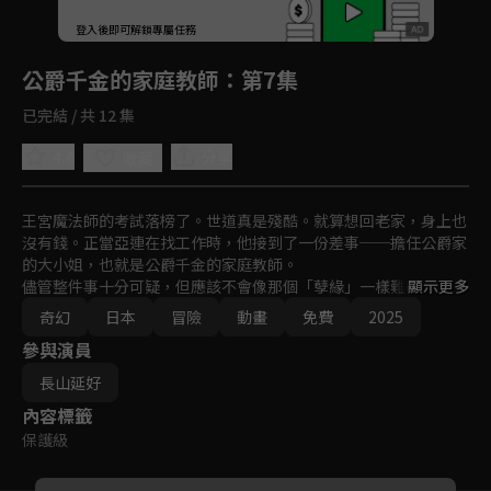
回首頁
登入後即可解鎖專屬任務
Play
公爵千金的家庭教師
：第7集
已完結 / 共 12 集
4.6
分享
收藏
王宮魔法師的考試落榜了。世道真是殘酷。就算想回老家，身上也
沒有錢。正當亞連在找工作時，他接到了一份差事──擔任公爵家
的大小姐，也就是公爵千金的家庭教師。

儘管整件事十分可疑，但應該不會像那個「孽緣」一樣難教吧？才
顯示更多
剛這麼想完，等著他的卻是位完全無法使用魔法的少女！？妨礙她
奇幻
日本
冒險
動畫
免費
2025
使用魔法的究竟是？

參與演員
亞連顛覆常識的課程，將溫柔地照亮少女的未來──
長山延好
內容標籤
保護級