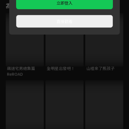
立即登入
為您推薦
VIP
直接觀看
飆速宅男總集篇
全明星出發吧！
山裡來了熊孩子
ReROAD