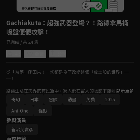
登入後即可解鎖專屬任務
Play
Gachiakuta
：超強武器登場？！路德拿馬桶
吸盤便便攻擊！
已完結 / 共 24 集
4.9
分享
收藏
從「奈落」爬回來！一切都是為了改變這個「糞土般的世界」─
─！ 

路德生活在天界的貧民窟中，窮人們在富人的陰影下艱難度日，而
顯示更多
富人則過著奢華的生活，隨手將垃圾丟進深淵。某天，路德被誣陷
奇幻
日本
冒險
動畫
免費
2025
為殺人犯，與其他垃圾一起被丟棄到「奈落」──人類廢棄物所滋
生的可怕怪物領域。為了生存，為了尋求真相並復仇，他必須掌握
Ani-One
怪獸
新的力量，並加入「清道夫」組織，與「奈落」中的巨大「斑獸」
參與演員
對戰。
菅沼芙實彥
內容標籤