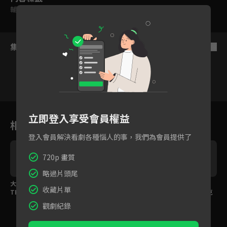
輔導十五歲級
集數列表
反序
1
2
3
4
5
6
立即登入享受會員權益
相關花絮
登入會員解決看劇各種惱人的事，我們為會員提供了
720p 畫質
略過片頭尾
大掃除時間！理遙帶著
超強武器登場？！路德
不小心誤拿別人的寶
收藏片單
THE RIPPER把斑獸通
拿馬桶吸盤便便攻擊！
物！初見贊卡・尼吉克
通劈成兩半！
就被教育
觀劇紀錄