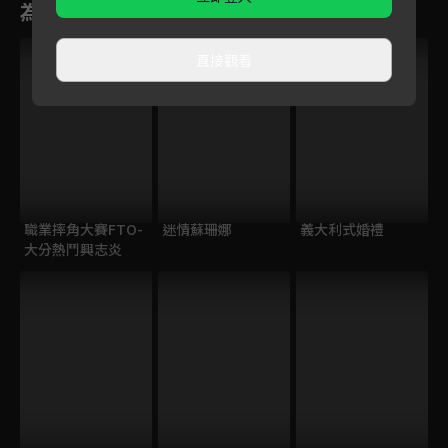
為您推薦
直接觀看
職業摔角大賽FTO-
迷情蘇珊娜
義大利式婚禮
大分熱鬥興志炎