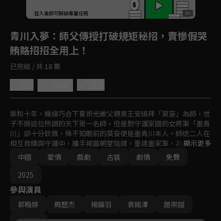
登入後即可解鎖專屬任務
Play
青川入夢
：師父傳授打破規矩秘招，賣慘假哭
賄賂招招全用上！
已完結 / 共 18 集
4.7
分享
收藏
章和十年，機緣巧合下夏祈光被父親景王安排拜「莫妄」為師，世
子不屑這位所謂的天下第一名師，但是對守護家國的女將軍「墨青
川」卻十分欽佩，殊不知眼前的莫妄便是墨青川本人。師徒二人在
相互救贖與守護中，攜手揭露朝堂陰謀，重建墨家軍，為英雄隊伍
顯示更多
正名。
中國
愛情
戲劇
古裝
劇情
免費
2025
參與演員
郭曉婷
周歷杰
楊馥羽
袁銘澤
趙崇越