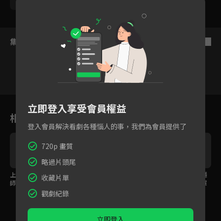
熊逸凡
集數列表
反序
1
2
3
4
5
6
立即登入享受會員權益
相關花絮
登入會員解決看劇各種惱人的事，我們為會員提供了
720p 畫質
略過片頭尾
上場比武用失傳刀法，
師父傳授打破規矩秘
預告｜背負叛國罪名隱
收藏片單
師父的真實身份究竟是
招，賣慘假哭賄賂招招
忍十二年！瘋批女將軍
誰？
全用上！
浴血歸來只為復仇！
觀劇紀錄
立即登入