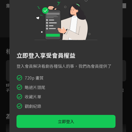
集數列表
反序
26
27
28
29
30
31
3
相關花絮
立即登入享受會員權益
登入會員解決看劇各種惱人的事，我們為會員提供了
720p 畫質
好不容易盼到轉機小舅
鬥雞還能擬人化？使者
刺史想試探使者口風，
略過片頭尾
子卻不挺，雷佳音執著
急著談交易刺史卻只想
套話套不成竟開心跳起
想完成運荔枝的使命！
鬥雞！
舞？
收藏片單
觀劇紀錄
為您推薦
立即登入
VIP