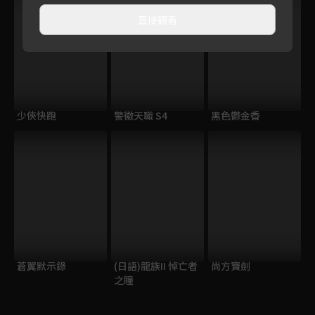
直接觀看
少俠快跑
警徽天職 S4
黑色鬱金香
蒼翼默示錄
(日語)龍族II 悼亡者
尚方寶劍
之瞳