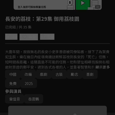
回首頁
登入後即可解鎖專屬任務
Play
長安的荔枝
：第29集 御用荔枝園
已完結 / 共 35 集
4.8
分享
收藏
大唐年間，寂寂無名的長安小吏李善德被同僚陷害，接下了為賀貴
妃生辰，需在幾日內從嶺南運送新鮮荔枝到長安的「死亡」任務，
短時間長距離，這簡直是不可能的任務。他和替左相尋找扳倒右相
斂財罪證的鄭平安，遇到各式各樣的人，並靠著智慧和勇氣突破困
顯示更多
境。
中國
改編
戲劇
古裝
勵志
喜劇
免費
2025
參與演員
雷佳音
岳雲鵬