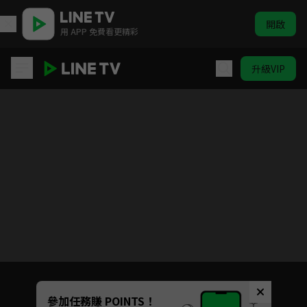
開啟
用 APP 免費看更精彩
升級VIP
長安的荔枝
目前未允許這部影片在你所在的地區播放
如有不便請見諒
Unmute
參加任務賺 POINTS！