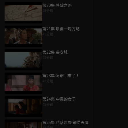
第20集 希望之路
45分鐘
第21集 最後一塊方略
45分鐘
第22集 長安城
45分鐘
第23集 阿爺回來了！
45分鐘
第24集 中意的女子
45分鐘
第25集 花落無聲 鍋從天降
45分鐘