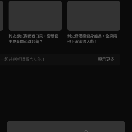
刺史想試探使者口風，套話套
刺史發酒瘋變身船長，全府陪
當
不成竟開心跳起舞？
他上演海盜大戲！
自
，一起共創新版留言功能！
顯示更多