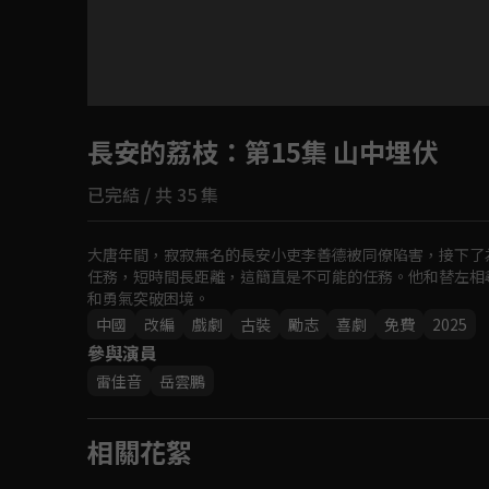
目前未允許這部影片在你所在的地區播放
長安的荔枝
如有不便請見諒
：第15集 山中埋伏
已完結 / 共 35 集
回首頁
大唐年間，寂寂無名的長安小吏李善德被同僚陷害，接下了
任務，短時間長距離，這簡直是不可能的任務。他和替左相
和勇氣突破困境。
中國
改編
戲劇
古裝
勵志
喜劇
免費
2025
參與演員
雷佳音
岳雲鵬
相關花絮