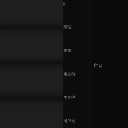
已完結 / 共 25 集
第9集 騎鯨樓
45分鐘
第10集 轉運實驗
蒼翼默示錄
45分鐘
間諜還得演戀愛戲？使者怕
光靠才貌是不能追到心上人
不是專業騎
已完結 / 共 12 集
己魅力太強敵人會淪陷！
的！岳雲鵬用話術就讓情敵自
匹！鬥雞坊
願退出！
馬？
第11集 假鳳求凰
45分鐘
(日語)龍族II 悼亡者
之瞳
第12集 最難走的路
已完結 / 共 24 集
45分鐘
第13集 騎千里駒者
尚方寶劍
45分鐘
已完結 / 共 26 集
第14集 繞城跑試驗
45分鐘