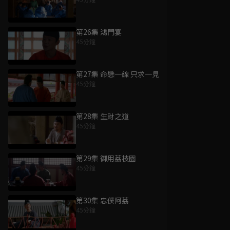
第26集 鴻門宴
45分鐘
第27集 命懸一線 只求一見
45分鐘
第28集 生財之道
45分鐘
第29集 御用荔枝園
45分鐘
第30集 忠僕阿荔
45分鐘