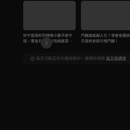
好不容易盼到轉機小舅子卻不
鬥雞還能擬人化？使者急著談
挺，雷佳音執著想完成運荔枝
交易刺史卻只想鬥雞！
的使命！
留言功能正在升級改版中！邀請你填寫
留言板調查