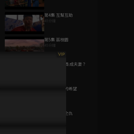
第4集 互幫互助
45分鐘
為您推薦
第5集 荔枝園
45分鐘
少俠快跑
VIP
已完結 / 共 1 集
第6集 同心酒 成夫妻？
45分鐘
第7集 渺小的希望
警徽天職 S4
45分鐘
已完結 / 共 20 集
第8集 殺父之仇
45分鐘
黑色鬱金香