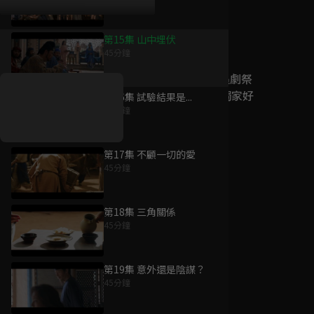
第15集 山中埋伏
好康資訊
45分鐘
7/21-8/20，盛夏追劇祭
升級VIP最優惠！獨家好
第16集 試驗結果是...
戲看到飽
45分鐘
7月21日
-
8月20日
第17集 不顧一切的愛
45分鐘
第18集 三角關係
45分鐘
第19集 意外還是陰謀？
45分鐘