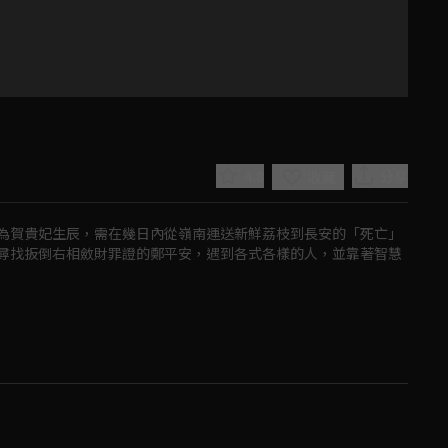
4.8
分享
收藏
為賀貴妃生辰，需在幾日內從嶺南運送新鮮荔枝到長安的「死亡」
尋找扳倒右相斂財罪證的鄭平安，遇到各式各樣的人，並靠著智慧
Play
Video