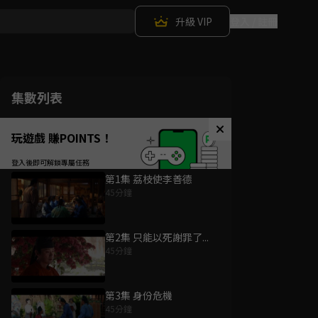
升級 VIP
登入 / 註冊
集數列表
玩遊戲 賺POINTS！
第1集 荔枝使李善德
45分鐘
第2集 只能以死謝罪了...
45分鐘
第3集 身份危機
45分鐘