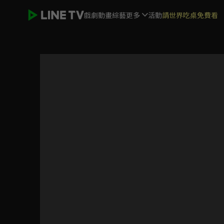
戲劇
動畫
綜藝
更多
活動
請世界吃桌免費看
長安的荔枝