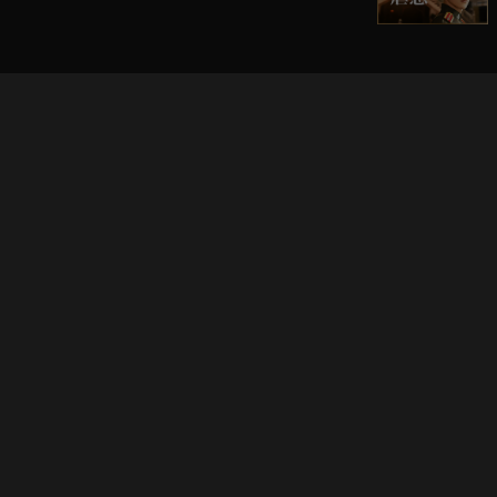
立即登入享受會員權益。
解鎖更多專屬功能，追劇更便利！
登入 / 註冊
巧克科技新媒體股份有限公司
©
2026
CHOCO Media Co. Ltd. ALL RIGHTS RESERVED.