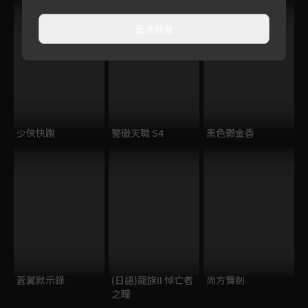
VIP
直接觀看
少俠快跑
警徽天職 S4
黑色鬱金香
蒼翼默示錄
(日語)龍族II 悼亡者
尚方寶劍
之瞳