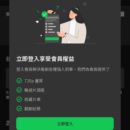
集數列表
反序
1
2
3
4
5
6
立即登入享受會員權益
相關花絮
登入會員解決看劇各種惱人的事，我們為會員提供了
720p 畫質
略過片頭尾
化各種不可能為可能，
荔枝試驗太艱難快撐不
辦案也能心動？岳雲鵬
雷佳音拼了命只想「活
住，騎手們為兄弟情義
當臥底卻對主子有意
收藏片單
下去」
堅持到底！
思？
觀劇紀錄
為您推薦
立即登入