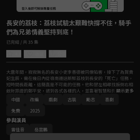
登入後即可解鎖專屬任務
Play
長安的荔枝
：荔枝試驗太艱難快撐不住，騎手
們為兄弟情義堅持到底！
已完結 / 共 35 集
4.8
分享
收藏
大唐年間，寂寂無名的長安小吏李善德被同僚陷害，接下了為賀貴
妃生辰，需在幾日內從嶺南運送新鮮荔枝到長安的「死亡」任務，
短時間長距離，這簡直是不可能的任務。他和替左相尋找扳倒右相
斂財罪證的鄭平安，遇到各式各樣的人，並靠著智慧和勇氣突破困
顯示更多
境。
中國
改編
戲劇
古裝
勵志
喜劇
免費
2025
參與演員
雷佳音
岳雲鵬