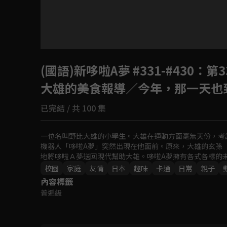
目前未允許這部影片在你所在的地區播放
(國語)新哆啦A夢 #331-#430
如有不便請見諒
：第3
大雄的美食報導／今年，那一天也
回首頁
已完結 / 共 100 集
一位名叫野比大雄的小學生。大雄在運動方面毫無天份，考試
機器人「哆啦A夢」突然出現在他面前。原來，大雄的玄孫「
地將哆啦Ａ夢送回現代幫助大雄。哆啦A夢擁有各式各樣的
校園
家庭
友情
日本
趣味
卡通
日常
親子
內容標籤
普遍級