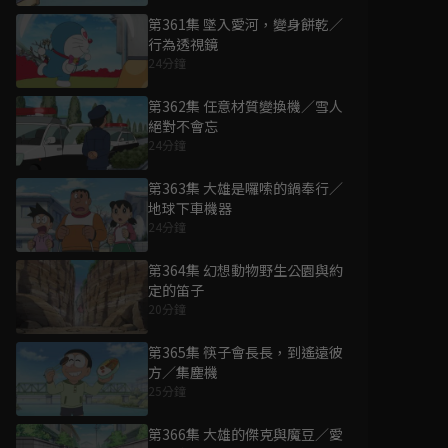
第361集 墜入愛河，變身餅乾／
行為透視鏡
24分鐘
第362集 任意材質變換機／雪人
絕對不會忘
24分鐘
第363集 大雄是囉嗦的鍋奉行／
地球下車機器
24分鐘
第364集 幻想動物野生公園與約
定的笛子
20分鐘
第365集 筷子會長長，到遙遠彼
方／集塵機
25分鐘
第366集 大雄的傑克與魔豆／愛