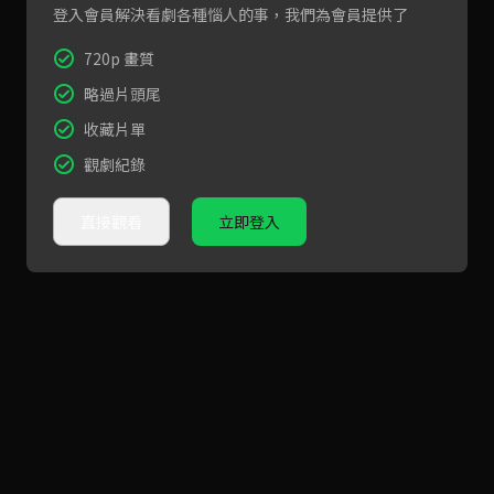
登入會員解決看劇各種惱人的事，我們為會員提供了
720p 畫質
略過片頭尾
收藏片單
觀劇紀錄
直接觀看
立即登入