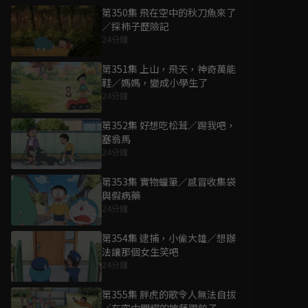
第350集 飛在空中的秋刀魚來了
／採柿子歷險記
24分鐘
第351集 上山，飛天，神奇萬能
鞋／媽媽，變成小學生了
24分鐘
第352集 好想吃松茸／踢我吧，
塞翁馬
24分鐘
第353集 實物蠟筆／感冒收集袋
與假病藥
24分鐘
第354集 逮捕，小偷大雄／想辦
法讓那個女生笑吧
24分鐘
第355集 胖虎的歌令人無法自拔