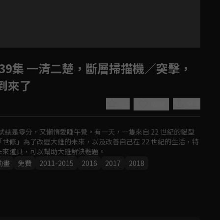
39集 一清二楚，斷層掃描機／突擊，
到來了
4.5
分享
收藏
總是零分，又懶惰愛睡午覺。有一天，一隻來自 22 世紀的貓型
世修」為了改變大雄的未來，以及改善自己在 22 世紀的生活，特
未來道具，可以幫助大雄解決難題。
Play
動畫
免費
2011-2015
2016
2017
2018
Video