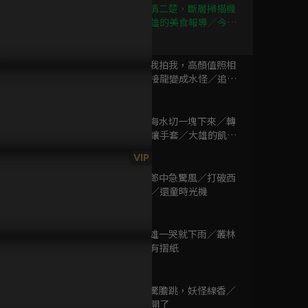
已完結 / 共 52 集
第339集 一清二楚，斷層掃描機
／突擊，大雄的美食報導／今
年，那一天也到來了
25分鐘
第340集 拍我拍我，高顏值照相
小怪獸阿蒙 S2
機／用文字接龍變成水怪／追捕
已完結 / 共 26 集
影子
25分鐘
第341集 將海水切一塊下來／轉
嫁責任的轉讓手套／大雄的飢餓
三天
25分鐘
(日) 昆蟲島
VIP
已完結 / 共 13 集
第342集 慢郎中急驚風／打破西
瓜的西瓜筆／還童時光機
25分鐘
第343集 大雄一哭就下雨／叢林
豆小鴨
探險不能沒有摺紙
已完結 / 共 52 集
25分鐘
第344集 心驚膽跳，妖怪線香／
謠言之花盛開了