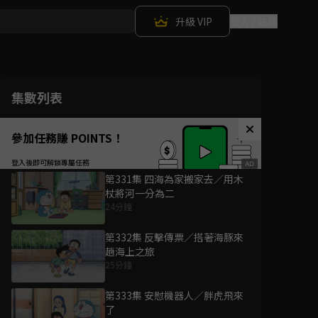
升級 VIP
登入 / 註冊
集數列表
參加任務賺 POINTS！
第331集 四海為家搬家去／用木
杖將河一分為二
24分鐘
第332集 反擊傳票／搭著海豚來
趟海上之旅
25分鐘
第333集 安慰機器人／胖虎飛來
了