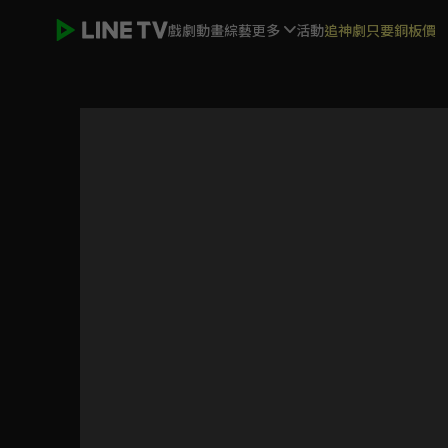
戲劇
動畫
綜藝
更多
活動
追神劇只要銅板價
(國語)新哆啦A夢 #331-#430