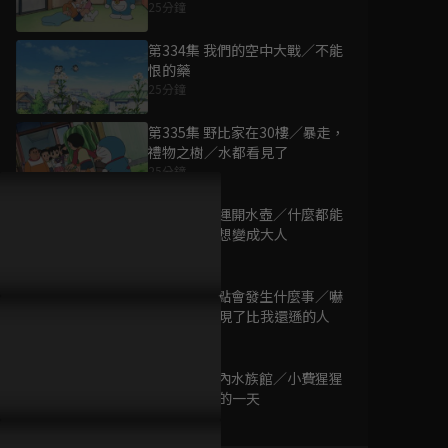
25分鐘
第334集 我們的空中大戰／不能
恨的藥
25分鐘
為您推薦
第335集 野比家在30樓／暴走，
禮物之樹／水都看見了
25分鐘
新哆啦A夢 #431-
#530
第336集 幸運開水壺／什麼都能
已完結 / 共 100 集
變玩偶／我想變成大人
25分鐘
第337集 七點會發生什麼事／嚇
(國語)新哆啦A夢
人箱棒／出現了比我還遜的人
#231-#330
25分鐘
已完結 / 共 100 集
第338集 室內水族館／小費猩猩
／大雄漫長的一天
25分鐘
歡唱小浣熊