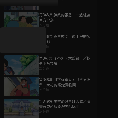
24分鐘
第345集 胖虎的報恩／一起組裝
好康資訊
南方小島
24分鐘
7/21-8/20，盛夏追劇祭
升級VIP最優惠！獨家好
第346集 販賣夜晚／後山裡的兔
戲看到飽
子怪獸
25分鐘
7月21日
-
8月20日
第347集 了不起，大雄殿下／秋
蟲的音樂會
25分鐘
第348集 用下沉藥丸，眼不見為
淨／大雄的鑑定寶物團
25分鐘
第349集 萬聖節與青蛙大雄／漫
畫家克莉絲緹涅老師誕生
24分鐘