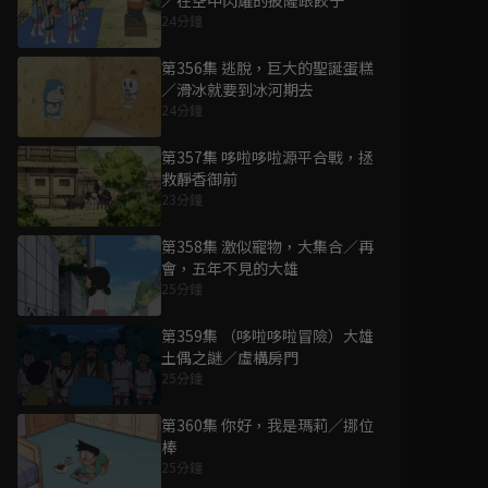
／在空中閃耀的披薩跟餃子
24分鐘
第356集 逃脫，巨大的聖誕蛋糕
／滑冰就要到冰河期去
24分鐘
第357集 哆啦哆啦源平合戰，拯
救靜香御前
23分鐘
第358集 激似寵物，大集合／再
會，五年不見的大雄
25分鐘
第359集 （哆啦哆啦冒險）大雄
土偶之謎／虛構房門
25分鐘
第360集 你好，我是瑪莉／挪位
棒
25分鐘