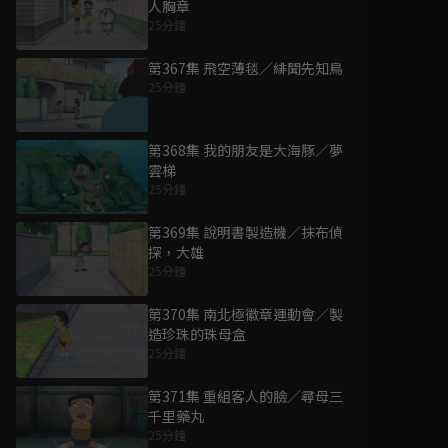
人胸章
25分鐘
第367集 飛空薄毯／緋聞先知鳥
25分鐘
第368集 我的朋友是大海豚／夢
雲梯
25分鐘
第369集 說明書製造機／抹布偵
探，大雄
25分鐘
第370集 南北極徽章運動會／製
造珍珠的珠母盒
25分鐘
第371集 重組客人的臉／尋母三
千里藥丸
25分鐘