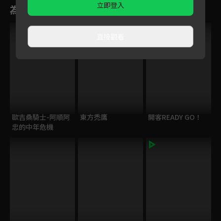
立即登入
為您推薦
VIP
直接觀看
歐吉桑騎士-阿順阿
東方禿鷹
開客READY GO！
忠的中年危機