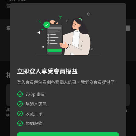
普遍級
集數列表
反序
1
2
3
4
5
6
立即登入享受會員權益
相關花絮
登入會員解決看劇各種惱人的事，我們為會員提供了
720p 畫質
略過片頭尾
胡瓜市場人氣超旺，小
沙板熱身化身螃蟹培訓
胡瓜親自泡咖啡，卻泡
收藏片單
禎自曝對目光恐懼超內
班，實戰練習靠「蹬加
到變成復健阿伯？
向！
滑」找訣竅
觀劇紀錄