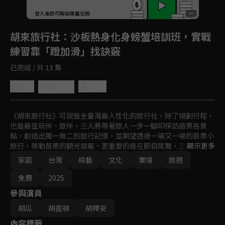
登入後即可解鎖專屬任務
Play
胡來旅行社
：沙板熱身化身螃蟹培訓班，實戰
練習靠「蹬加滑」找訣竅
已完結 / 共 13 集
4.9
分享
收藏
《胡來旅行社》可說是全臺灣最人性化的旅行社，除了規劃行程，
也是最佳玩伴、旅伴，三人將帶著旅人一步一腳印探訪苗栗各景
點，創造出獨一無二的旅行記憶，並期望透過一場又一場的苗栗小
旅行，帶動苗栗的觀光發展。更重要的是在節目尾聲，三人要規劃
顯示更多
一場屬於自己、親子間的旅行。
家庭
台灣
綜藝
文化
實境
旅遊
免費
2025
參與演員
胡瓜
胡盈禎
胡釋安
內容標籤