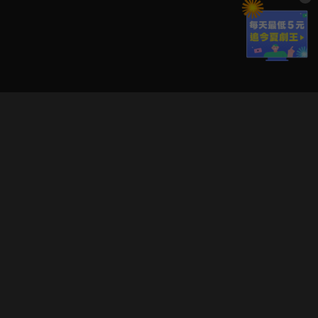
立即登入享受會員權益。
解鎖更多專屬功能，追劇更便利！
登入 / 註冊