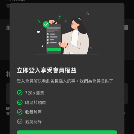
普遍級
集數列表
反序
1
2
3
4
5
6
立即登入享受會員權益
相關花絮
登入會員解決看劇各種惱人的事，我們為會員提供了
720p 畫質
略過片頭尾
驗
EP05預告｜瓜社長秀英
貪吃瓜社長脫隊吃香
安總務帶團「蹶山」，
收藏片單
文大掉漆，秀技能挽回
腸！失控旅行團忙不過
第一個行程就電力秒不
尊嚴卻當眾放屁糗翻！
來啦
夠
觀劇紀錄