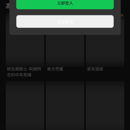
立即登入
為您推薦
VIP
VIP
直接觀看
歐吉桑騎士-阿順阿
東方禿鷹
家有惡樑
忠的中年危機