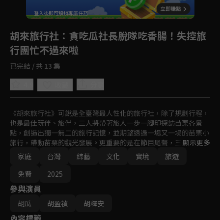
登入後即可解鎖專屬任務
Play
胡來旅行社
：貪吃瓜社長脫隊吃香腸！失控旅
行團忙不過來啦
已完結 / 共 13 集
4.9
分享
收藏
《胡來旅行社》可說是全臺灣最人性化的旅行社，除了規劃行程，
也是最佳玩伴、旅伴，三人將帶著旅人一步一腳印探訪苗栗各景
點，創造出獨一無二的旅行記憶，並期望透過一場又一場的苗栗小
旅行，帶動苗栗的觀光發展。更重要的是在節目尾聲，三人要規劃
顯示更多
一場屬於自己、親子間的旅行。
家庭
台灣
綜藝
文化
實境
旅遊
免費
2025
參與演員
胡瓜
胡盈禎
胡釋安
內容標籤