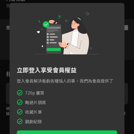
普遍級
集數列表
反序
1
2
3
4
5
6
立即登入享受會員權益
相關花絮
登入會員解決看劇各種惱人的事，我們為會員提供了
720p 畫質
略過片頭尾
胡瓜攀岩體力好到小禎
出外景經費爸爸贊助！
禎經理特製皮蛋拌麵，
收藏片單
猛稱讚，梁赫群卻爬到
付錢時刻安總務卻不見
瓜社長讚不絕口立刻續
一直哀怨連連？
身影？
碗！
觀劇紀錄