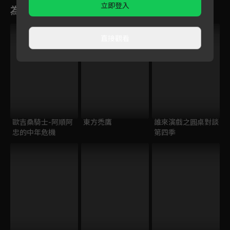
立即登入
為您推薦
VIP
直接觀看
歐吉桑騎士-阿順阿
東方禿鷹
誰來演戲之圓桌對談
忠的中年危機
第四季