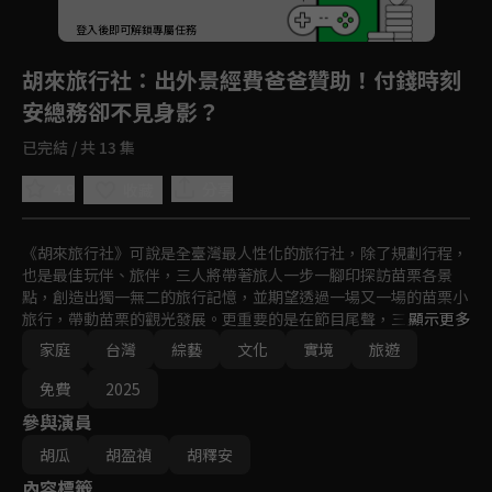
登入後即可解鎖專屬任務
Play
胡來旅行社
：出外景經費爸爸贊助！付錢時刻
安總務卻不見身影？
已完結 / 共 13 集
4.9
分享
收藏
《胡來旅行社》可說是全臺灣最人性化的旅行社，除了規劃行程，
也是最佳玩伴、旅伴，三人將帶著旅人一步一腳印探訪苗栗各景
點，創造出獨一無二的旅行記憶，並期望透過一場又一場的苗栗小
旅行，帶動苗栗的觀光發展。更重要的是在節目尾聲，三人要規劃
顯示更多
一場屬於自己、親子間的旅行。
家庭
台灣
綜藝
文化
實境
旅遊
免費
2025
參與演員
胡瓜
胡盈禎
胡釋安
內容標籤