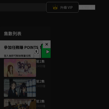
升級 VIP
登入 / 註冊
集數列表
參加任務賺 POINTS！
第1集
24分鐘
第2集
24分鐘
第3集
24分鐘