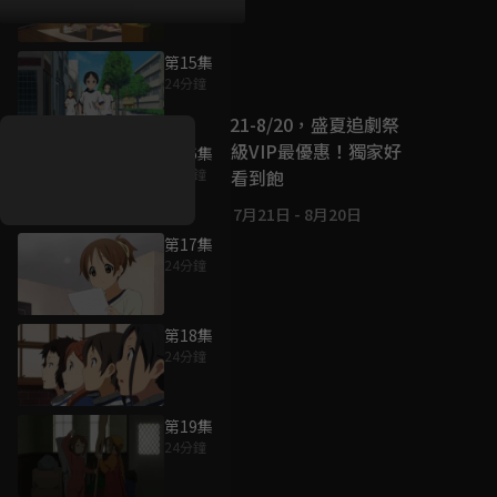
第15集
好康資訊
24分鐘
7/21-8/20，盛夏追劇祭
升級VIP最優惠！獨家好
第16集
戲看到飽
24分鐘
7月21日
-
8月20日
第17集
24分鐘
第18集
24分鐘
第19集
24分鐘