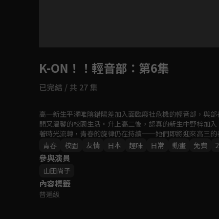
目前未允許這部影片在你所在的地區播放
K-ON！！輕音部
如有不便請見諒
：第6集
已完結 / 共 27 集
回首頁
高一新生平澤唯陰錯陽差加入面臨廢社危機的輕音部，與部
閒又溫馨的校園生活。升上高二後，認真的新生中野梓加入，
著時光流轉，青春的旋律仍在持續──她們即將迎來高三的
青春
校園
友情
日本
趣味
日常
動畫
免費
2
參與演員
山田尚子
內容標籤
普遍級