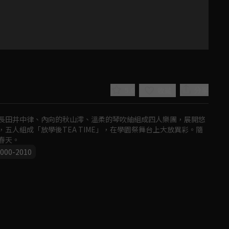
5.0
分享
收藏
長田井中律、內向的秋山澪、溫柔的琴吹紬組成四人樂團，展開悠
五人組成「放學後TEA TIME」，在學園祭舞台上大放異彩。隨
春天。
000-2010
Play
Video