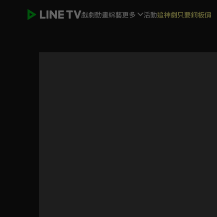
戲劇
動畫
綜藝
更多
活動
追神劇只要銅板價
K-ON！！輕音部