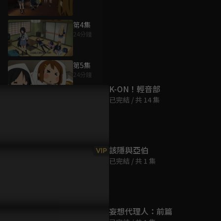
第4集
24分鐘
為您推薦
第5集
24分鐘
K-ON！輕音部
已完結 / 共 14 集
第6集
24分鐘
第7集
該隱與亞伯
VIP
24分鐘
已完結 / 共 1 集
第8集
24分鐘
妄想代理人：前篇