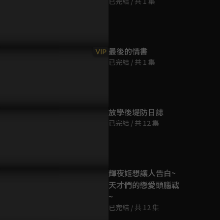
已完結 / 共 1 集
第9集
24分鐘
第10集
最後的情書
VIP
24分鐘
已完結 / 共 1 集
第11集
24分鐘
放學後堤防日誌
已完結 / 共 12 集
第12集
24分鐘
第13集
輝夜姬想讓人告白~
24分鐘
天才們的戀愛頭腦戰
~
第14集
已完結 / 共 12 集
24分鐘