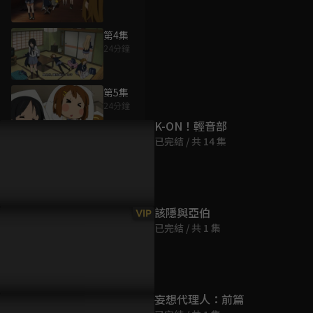
第4集
24分鐘
為您推薦
第5集
24分鐘
K-ON！輕音部
已完結 / 共 14 集
第6集
24分鐘
第7集
該隱與亞伯
VIP
24分鐘
已完結 / 共 1 集
第8集
24分鐘
妄想代理人：前篇