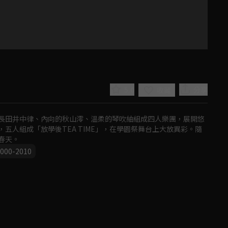
5.0
分享
收藏
長田井中律、內向的秋山澪、溫柔的琴吹紬組成四人樂團，展開悠
五人組成「放學後TEA TIME」，在學園祭舞台上大放異彩。隨
春天。
000-2010
Play
Video