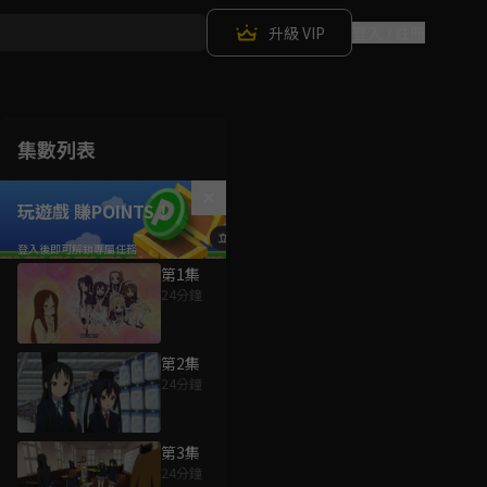
升級 VIP
登入 / 註冊
集數列表
玩遊戲 賺POINTS！
第1集
24分鐘
第2集
24分鐘
第3集
24分鐘