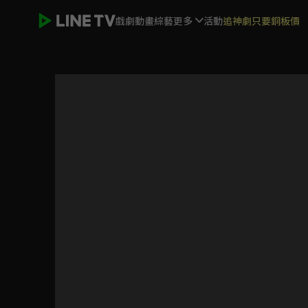
戲劇
動畫
綜藝
更多
活動
追神劇只要銅板價
K-ON！！輕音部