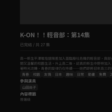
目前未允許這部影片在你所在的地區播放
K-ON！！輕音部
如有不便請見諒
：第14集
已完結 / 共 27 集
回首頁
高一新生平澤唯陰錯陽差加入面臨廢社危機的輕音部，與部
閒又溫馨的校園生活。升上高二後，認真的新生中野梓加入，
著時光流轉，青春的旋律仍在持續──她們即將迎來高三的
青春
校園
友情
日本
趣味
日常
動畫
免費
2
參與演員
山田尚子
內容標籤
普遍級