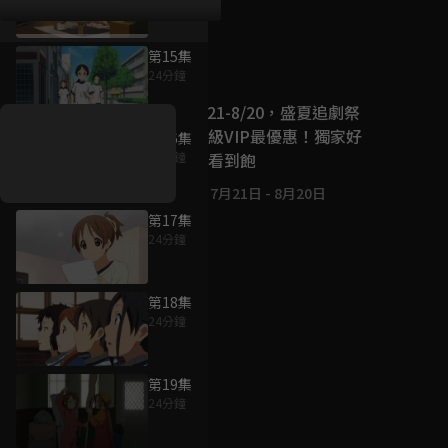
第15集
好康資訊
24分鐘
7/21-8/20，盛夏追劇祭
升級VIP最優惠！獨家好
第16集
戲看到飽
24分鐘
7月21日
-
8月20日
第17集
24分鐘
第18集
24分鐘
第19集
24分鐘