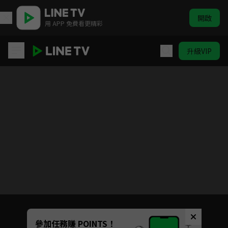
開啟
用 APP 免費看更精彩
升級VIP
奔赴星辰的我們
目前未允許這部影片在你所在的地區播放
如有不便請見諒
Unmute
參加任務賺 POINTS！