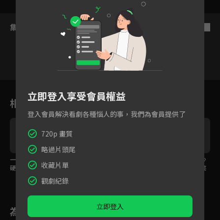
集數列表
反序
5
6
7
8
9
10
11
立即登入享受會員權益
相關花絮
登入會員解決看劇各種惱人的事，我們為會員提供了
720p 畫質
略過片頭尾
一口下去馬上打臉，嘴
妳就是我最好的朋友！
全校面前上台檢討，少
收藏片單
硬也撐不過的真香現
解開誤會重修珍貴友誼
女背走校霸稿子全場笑
場！
翻
觀劇紀錄
立即登入
為您推薦