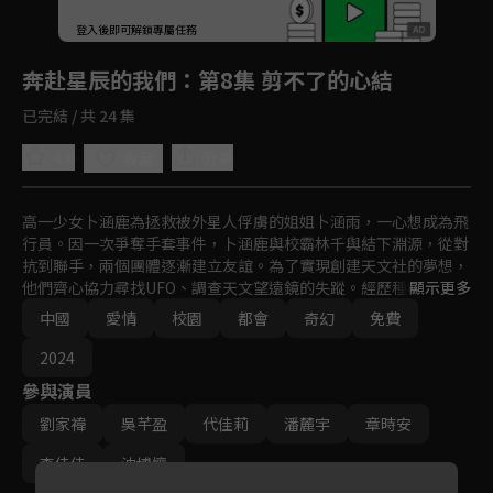
回首頁
登入後即可解鎖專屬任務
Play
奔赴星辰的我們
：第8集 剪不了的心結
已完結 / 共 24 集
4.0
分享
收藏
高一少女卜涵鹿為拯救被外星人俘虜的姐姐卜涵雨，一心想成為飛
行員。因一次爭奪手套事件，卜涵鹿與校霸林千與結下淵源，從對
抗到聯手，兩個團體逐漸建立友誼。為了實現創建天文社的夢想，
他們齊心協力尋找UFO、調查天文望遠鏡的失蹤。經歷種種冒險，
顯示更多
卜涵鹿終於明白，青春的真正意義。
中國
愛情
校園
都會
奇幻
免費
2024
參與演員
劉家禕
吳芊盈
代佳莉
潘麓宇
章時安
李佳佳
沈博懷