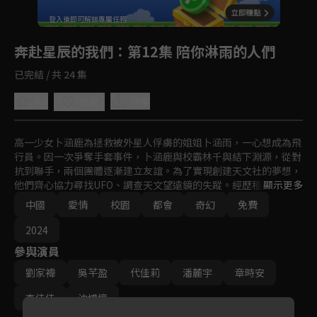
回首頁
登入後即可解鎖專屬任務
Play
奔赴星辰的我們
：第12集 陪你淋雨的人們
已完結 / 共 24 集
4.0
分享
收藏
高一少女卜涵鹿為拯救被外星人俘虜的姐姐卜涵雨，一心想成為飛
行員。因一次爭奪手套事件，卜涵鹿與校霸林千與結下淵源，從對
抗到聯手，兩個團體逐漸建立友誼。為了實現創建天文社的夢想，
他們齊心協力尋找UFO、調查天文望遠鏡的失蹤。經歷種種冒險，
顯示更多
卜涵鹿終於明白，青春的真正意義。
中國
愛情
校園
都會
奇幻
免費
2024
參與演員
劉家禕
吳芊盈
代佳莉
潘麓宇
章時安
李佳佳
沈博懷