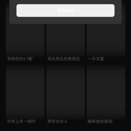
直接觀看
我奇怪的17歲³
我女朋友的男朋友
一半天堂
世界上另一個你
夢想合伙人
眼眸裡的真相