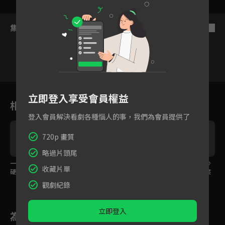
集數列表
反序
9
10
11
12
13
14
1
立即登入享受會員權益
相關花絮
登入會員解決看劇各種惱人的事，我們為會員提供了
720p 畫質
略過片頭尾
一口下去馬上打臉，嘴
妳就是我最好的朋友！
全校面前上台檢討，少
收藏片單
硬也撐不過的真香現
解開誤會重修珍貴友誼
女背走校霸稿子全場笑
場！
翻
觀劇紀錄
立即登入
為您推薦