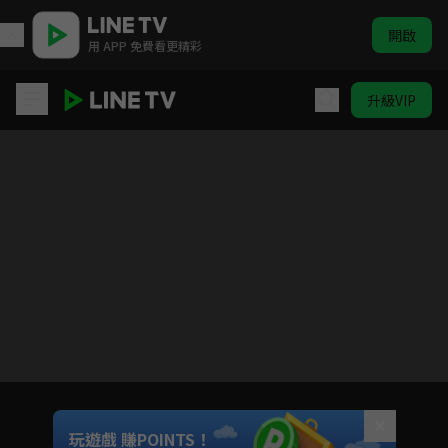
開啟
用 APP 免費看更精彩
升級VIP
奔赴星辰的我們
目前未允許這部影片在你所在的地區播放
如有不便請見諒
Unmute
玩遊戲 賺POINTS！