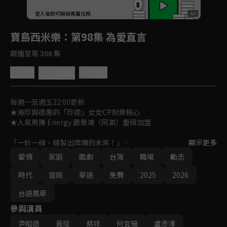
回首頁
登入後即可解鎖專屬任務
Play
寶島西米樂
：第98集 為愛直言
跟播至第 306 集
4.6
分享
收藏
每週一至週五22:00更新
★海珍與德惠的「珍德」女女CP刻骨銘心

★人氣男團 Energy 蕭景鴻（阿弟）重磅加盟

「一針一線，縫製出燦爛的未來！」

顯示更多
女人在性別不平等時代裡，如何在男性主導的西裝產業中，克服艱
愛情
家庭
戲劇
台灣
職場
勵志
難成為女西裝師，並一針一線，縫製出燦爛的未來？

一段勇氣、親情與愛情交織的勵志成長故事！
時代
冒險
華語
免費
2025
2026
台語風華
參與演員
尹昭德
黃瑄
蔡祥
何宜珊
盧彥澤