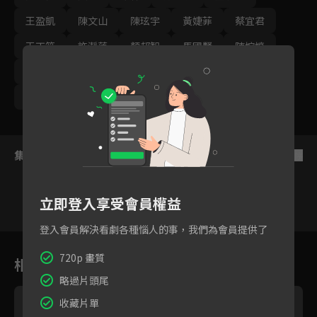
王盈凱
陳文山
陳玹宇
黃婕菲
蔡宜君
王丁筑
許瀞蔆
顏邦智
馬國賢
陳婉婷
孫綻
游安順
璟宣
張雁名
林健寰
蕭景鴻
集數列表
反序
立即登入享受會員權益
登入會員解決看劇各種惱人的事，我們為會員提供了
95
96
97
98
99
100
10
720p 畫質
相關花絮
略過片頭尾
收藏片單