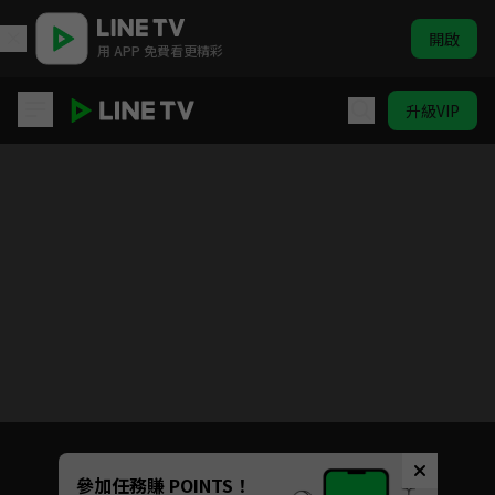
開啟
用 APP 免費看更精彩
升級VIP
寶島西米樂
目前未允許這部影片在你所在的地區播放
如有不便請見諒
Unmute
參加任務賺 POINTS！