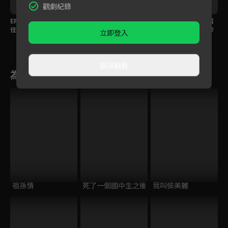
觀劇紀錄
EP306預告｜大川不信
EP305預告｜寶島背後
EP304預告｜大川、露
任寶島急簽約，海珍德
暗算錦繡？芳男主動出
露感情持續升溫？海珍
立即登入
惠婚前戀情曝光？
擊宣示主權
不肯承認真實身份？
直接觀看
為您推薦
祖孫情
死了一個國中生之後
我叫侯美麗