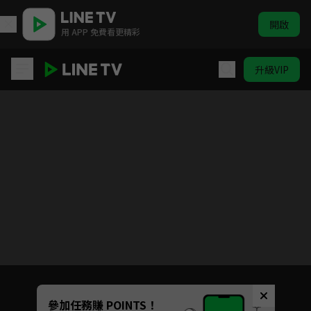
開啟
用 APP 免費看更精彩
升級VIP
寶島西米樂
目前未允許這部影片在你所在的地區播放
如有不便請見諒
Unmute
參加任務賺 POINTS！