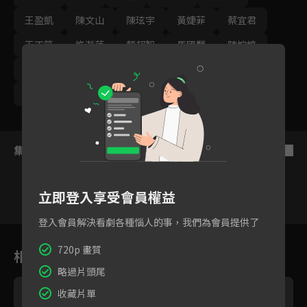
王盈凱
陳文山
陳玹宇
黃婕菲
蔡宜君
王丁筑
許瀞蔆
顏邦智
馬國賢
陳婉婷
孫綻
游安順
璟宣
張雁名
林健寰
蕭景鴻
集數列表
反序
立即登入享受會員權益
登入會員解決看劇各種惱人的事，我們為會員提供了
215
216
217
218
219
220
22
720p 畫質
相關花絮
略過片頭尾
收藏片單