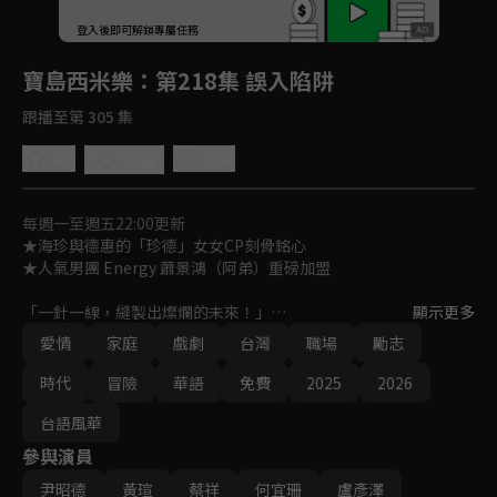
回首頁
登入後即可解鎖專屬任務
Play
寶島西米樂
：第218集 誤入陷阱
跟播至第 305 集
4.6
分享
收藏
每週一至週五22:00更新
★海珍與德惠的「珍德」女女CP刻骨銘心

★人氣男團 Energy 蕭景鴻（阿弟）重磅加盟

「一針一線，縫製出燦爛的未來！」

顯示更多
女人在性別不平等時代裡，如何在男性主導的西裝產業中，克服艱
愛情
家庭
戲劇
台灣
職場
勵志
難成為女西裝師，並一針一線，縫製出燦爛的未來？

一段勇氣、親情與愛情交織的勵志成長故事！
時代
冒險
華語
免費
2025
2026
台語風華
參與演員
尹昭德
黃瑄
蔡祥
何宜珊
盧彥澤