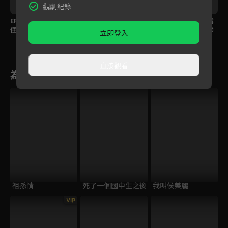
觀劇紀錄
EP306預告｜大川不信
EP305預告｜寶島背後
EP304預告｜大川、露
任寶島急簽約，海珍德
暗算錦繡？芳男主動出
露感情持續升溫？海珍
立即登入
惠婚前戀情曝光？
擊宣示主權
不肯承認真實身份？
直接觀看
為您推薦
祖孫情
死了一個國中生之後
我叫侯美麗
VIP