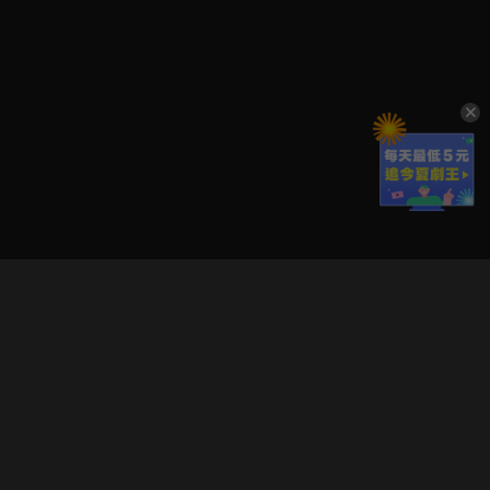
立即登入享受會員權益。
解鎖更多專屬功能，追劇更便利！
登入 / 註冊