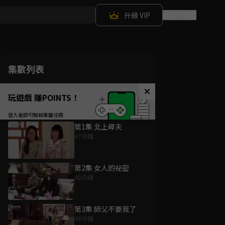
升級 VIP
登入 / 註冊
集數列表
玩遊戲 賺POINTS！
第1集 北上尋夫
47分鐘
第2集 女人的祕密
48分鐘
第3集 師父不要我了
48分鐘