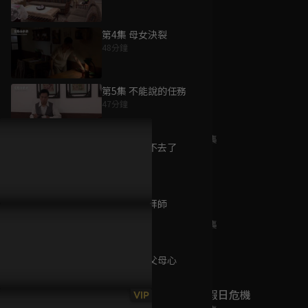
第4集 母女決裂
48分鐘
為您推薦
第5集 不能說的任務
47分鐘
祖孫情
已完結 / 共 1 集
第6集 我回不去了
47分鐘
第7集 正式拜師
我叫侯美麗
47分鐘
已完結 / 共 2 集
第8集 天下父母心
47分鐘
五個女人的假日危機
VIP