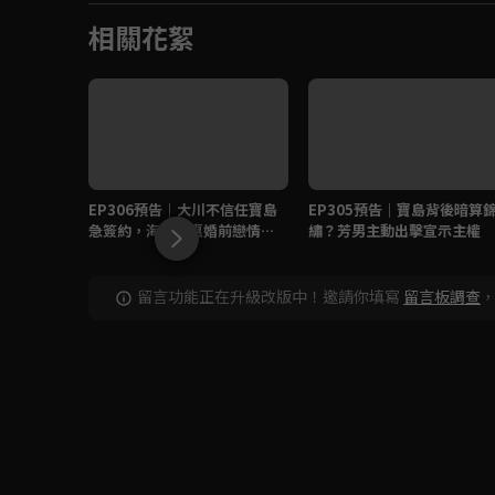
相關花絮
EP306預告｜大川不信任寶島
EP305預告｜寶島背後暗算
急簽約，海珍德惠婚前戀情曝
繡？芳男主動出擊宣示主權
光？
留言功能正在升級改版中！邀請你填寫
留言板調查