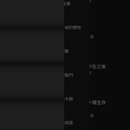
已完結 / 共 1 集
第9集 江岸玉蘭
47分鐘
第10集 給阿爸的禮物
純白之戀
47分鐘
已完結 / 共 24 集
第11集 挖到寶
P302預告｜海珍歸來誓言讓
EP301預告｜大川外遇露露姦
EP300預
48分鐘
人付出代價！春燕試探發現
情難忍！十一滿身傷是青河的
德惠的感情
死了一個國中生之後
川外遇露露？
警告？
青河的安排
已完結 / 共 4 集
第12集 貴客臨門
47分鐘
第13集 鈕釦卡關
日據時代的十種生存
47分鐘
法則
已完結 / 共 14 集
第14集 狹路相逢
48分鐘