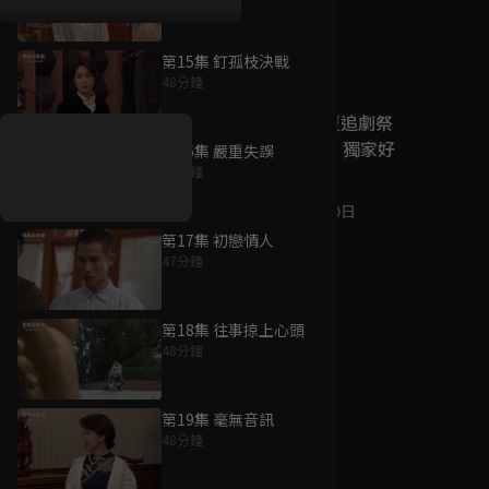
第15集 釘孤枝決戰
好康資訊
48分鐘
7/21-8/20，盛夏追劇祭
升級VIP最優惠！獨家好
第16集 嚴重失誤
戲看到飽
48分鐘
7月21日
-
8月20日
第17集 初戀情人
47分鐘
第18集 往事掠上心頭
48分鐘
第19集 毫無音訊
48分鐘