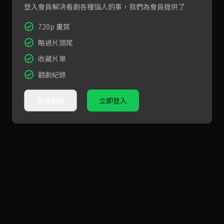
登入會員解決看劇各種惱人的事，我們為會員提供了
720p 畫質
略過片頭尾
收藏片單
觀劇紀錄
直接觀看
立即登入