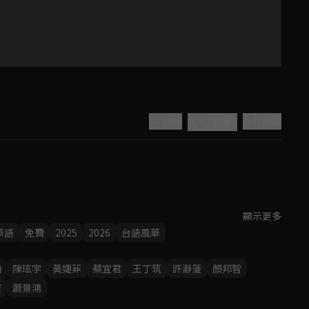
4.6
分享
收藏
顯示更多
Play
克服艱難成為女西裝師，並一針一線，縫製出燦爛的未來？

華語
免費
2025
2026
台語風華
Video
山
陳玹宇
黃婕菲
蔡宜君
王丁筑
許瀞蔆
顏邦智
寰
蕭景鴻