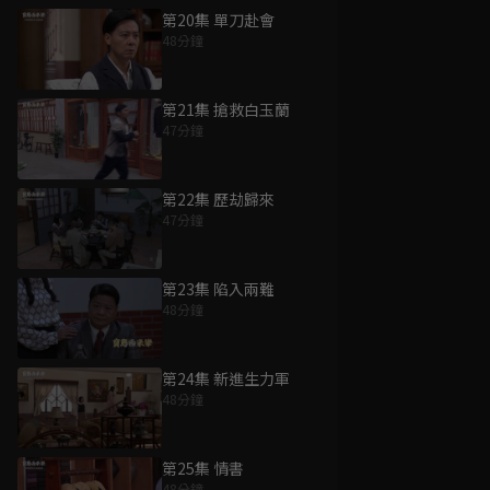
第20集 單刀赴會
48分鐘
第21集 搶救白玉蘭
47分鐘
第22集 歷劫歸來
47分鐘
第23集 陷入兩難
48分鐘
第24集 新進生力軍
48分鐘
第25集 情書
48分鐘