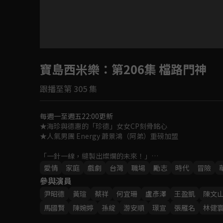
目前未允許這部影片在你所在的地區播放
寶島西米樂
如有不便請見諒
：第206集 檔路門神
跟播至第 305 集
回首頁
每週一至週五22:00更新
★海珍與德惠的「珍德」女女CP刻骨銘心

★人氣男團 Energy 蕭景鴻（阿弟）重磅加盟

「一針一線，縫製出燦爛的未來！」

女人在性別不平等時代裡，如何在男性主導的西裝產業中，
愛情
家庭
戲劇
台灣
職場
勵志
時代
冒險
一段勇氣、親情與愛情交織的勵志成長故事！
參與演員
尹昭德
黃瑄
蔡祥
何宜珊
盧彥澤
王盈凱
陳文
馬國賢
陳婉婷
孫綻
游安順
璟宣
張雁名
林健