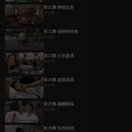
第31集 樂極生悲
48分鐘
第32集 迎接新挑戰
48分鐘
第33集 久別重逢
48分鐘
第34集 直島賊窩
48分鐘
第35集 遍體麟傷
48分鐘
第36集 失物招領