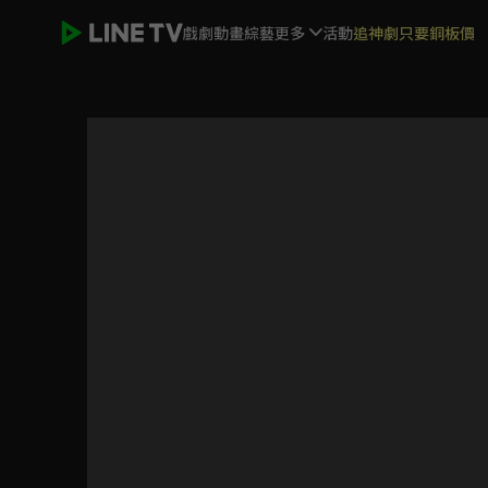
戲劇
動畫
綜藝
更多
活動
追神劇只要銅板價
寶島西米樂