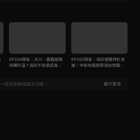
錦
EP304預告｜大川、露露感情
EP303預告｜海珍德惠終於見
E
持續升溫？海珍不肯承認真實
面！中和失蹤和歐洲訪問團有
敵
身份？
關？
大
，一起共創新版留言功能！
顯示更多