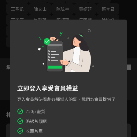
王盈凱
陳文山
陳玹宇
黃婕菲
蔡宜君
王丁筑
許瀞蔆
顏邦智
馬國賢
陳婉婷
孫綻
游安順
璟宣
張雁名
林健寰
蕭景鴻
集數列表
反序
立即登入享受會員權益
登入會員解決看劇各種惱人的事，我們為會員提供了
182
183
184
185
186
187
18
720p 畫質
相關花絮
略過片頭尾
收藏片單