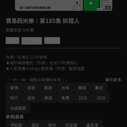
回首頁
登入後即可解鎖專屬任務
Play
寶島西米樂
：第185集 抓錯人
跟播至第 306 集
4.6
分享
收藏
每週一至週五22:00更新
★海珍與德惠的「珍德」女女CP刻骨銘心

★人氣男團 Energy 蕭景鴻（阿弟）重磅加盟

「一針一線，縫製出燦爛的未來！」

顯示更多
女人在性別不平等時代裡，如何在男性主導的西裝產業中，克服艱
愛情
家庭
戲劇
台灣
職場
勵志
難成為女西裝師，並一針一線，縫製出燦爛的未來？

一段勇氣、親情與愛情交織的勵志成長故事！
時代
冒險
華語
免費
2025
2026
台語風華
參與演員
尹昭德
黃瑄
蔡祥
何宜珊
盧彥澤