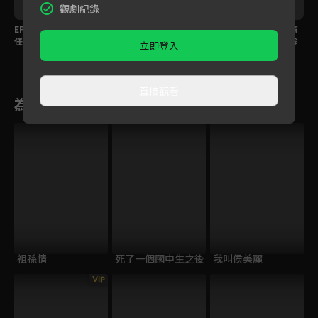
觀劇紀錄
EP306預告｜大川不信
EP305預告｜寶島背後
EP304預告｜大川、露
任寶島急簽約，海珍德
暗算錦繡？芳男主動出
露感情持續升溫？海珍
立即登入
惠婚前戀情曝光？
擊宣示主權
不肯承認真實身份？
直接觀看
為您推薦
祖孫情
死了一個國中生之後
我叫侯美麗
VIP