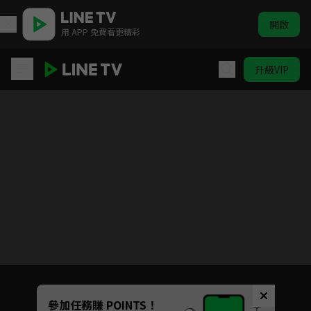
開啟
用 APP 免費看更精彩
升級VIP
寶島西米樂
目前未允許這部影片在你所在的地區播放
如有不便請見諒
Unmute
參加任務賺 POINTS！