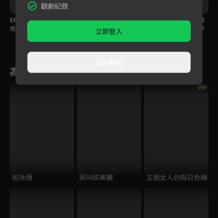
觀劇紀錄
EP306預告｜大川不信
EP305預告｜寶島背後
EP304預告｜大川、露
任寶島急簽約，海珍德
暗算錦繡？芳男主動出
露感情持續升溫？海珍
立即登入
惠婚前戀情曝光？
擊宣示主權
不肯承認真實身份？
直接觀看
為您推薦
VIP
祖孫情
我叫侯美麗
五個女人的假日危機