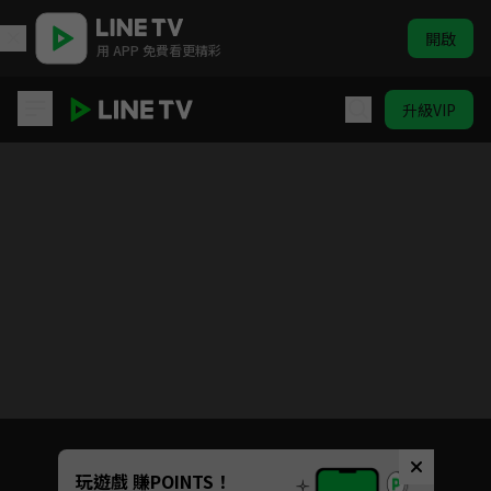
開啟
用 APP 免費看更精彩
升級VIP
寶島西米樂
目前未允許這部影片在你所在的地區播放
如有不便請見諒
Unmute
玩遊戲 賺POINTS！