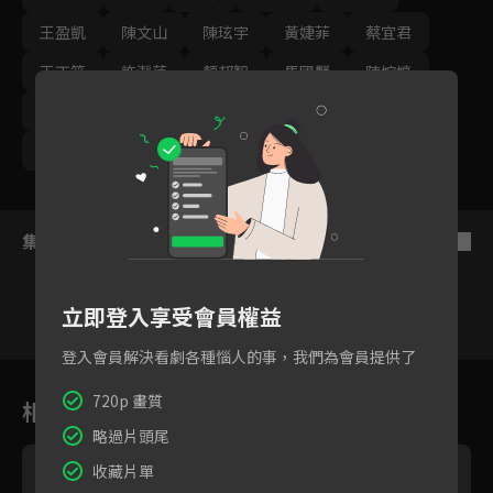
王盈凱
陳文山
陳玹宇
黃婕菲
蔡宜君
王丁筑
許瀞蔆
顏邦智
馬國賢
陳婉婷
孫綻
游安順
璟宣
張雁名
林健寰
蕭景鴻
集數列表
反序
立即登入享受會員權益
登入會員解決看劇各種惱人的事，我們為會員提供了
176
177
178
179
180
181
18
720p 畫質
相關花絮
略過片頭尾
收藏片單