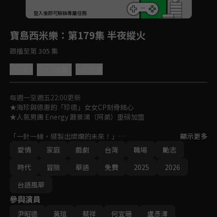
回首頁
登入後即可解鎖專屬任務
Play
寶島西米樂
：第179集 半夜縱火
跟播至第 305 集
4.6
分享
收藏
每週一至週五22:00更新
★海珍與德惠的「珍德」女女CP刻骨銘心

★人氣男團 Energy 蕭景鴻（阿弟）重磅加盟

「一針一線，縫製出燦爛的未來！」

顯示更多
女人在性別不平等時代裡，如何在男性主導的西裝產業中，克服艱
愛情
家庭
戲劇
台灣
職場
勵志
難成為女西裝師，並一針一線，縫製出燦爛的未來？

一段勇氣、親情與愛情交織的勵志成長故事！
時代
冒險
華語
免費
2025
2026
台語風華
參與演員
尹昭德
黃瑄
蔡祥
何宜珊
盧彥澤