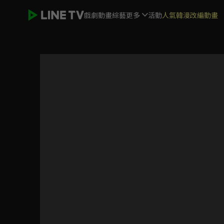
戲劇
動畫
綜藝
更多
活動
人氣韓漫改編動畫
寶島西米樂