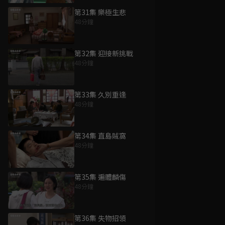
第31集 樂極生悲
48分鐘
第32集 迎接新挑戰
48分鐘
第33集 久別重逢
48分鐘
第34集 直島賊窩
48分鐘
第35集 遍體麟傷
48分鐘
第36集 失物招領