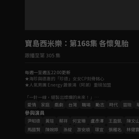
目前未允許這部影片在你所在的地區播放
寶島西米樂
如有不便請見諒
：第168集 各懷鬼胎
跟播至第 305 集
回首頁
每週一至週五22:00更新
★海珍與德惠的「珍德」女女CP刻骨銘心

★人氣男團 Energy 蕭景鴻（阿弟）重磅加盟

「一針一線，縫製出燦爛的未來！」

女人在性別不平等時代裡，如何在男性主導的西裝產業中，
愛情
家庭
戲劇
台灣
職場
勵志
時代
冒險
一段勇氣、親情與愛情交織的勵志成長故事！
參與演員
尹昭德
黃瑄
蔡祥
何宜珊
盧彥澤
王盈凱
陳文
馬國賢
陳婉婷
孫綻
游安順
璟宣
張雁名
林健