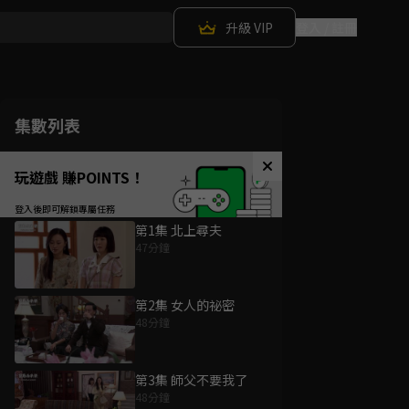
升級 VIP
登入 / 註冊
集數列表
玩遊戲 賺POINTS！
第1集 北上尋夫
47分鐘
第2集 女人的祕密
48分鐘
第3集 師父不要我了
48分鐘