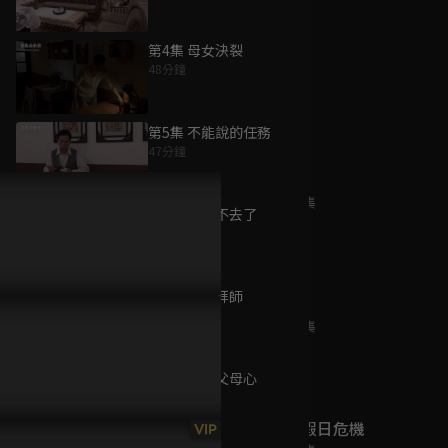
第4集 母女決裂
48分鐘
為您推薦
第5集 不能說的任務
47分鐘
祖孫情
已完結 / 共 1 集
第6集 我回不去了
47分鐘
第7集 正式拜師
我叫侯美麗
47分鐘
已完結 / 共 2 集
第8集 天下父母心
47分鐘
五個女人的假日危機
VIP