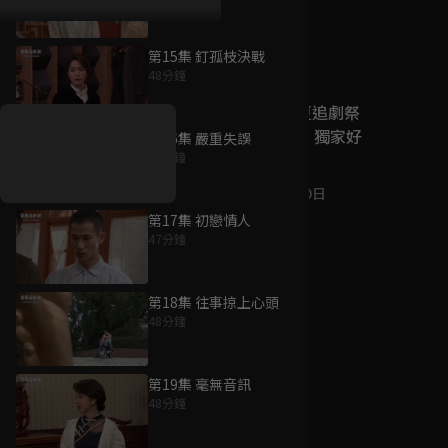
第15集 釘孤枝決戰
好康資訊
48分鐘
7/21-8/20，盛夏追劇祭
升級VIP最優惠！獨家好
第16集 嚴重失誤
戲看到飽
48分鐘
7月21日
-
8月20日
第17集 初戀情人
47分鐘
第18集 往事掠上心頭
48分鐘
第19集 毫無音訊
48分鐘