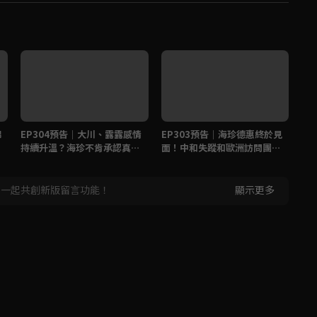
錦
EP304預告｜大川、露露感情
EP303預告｜海珍德惠終於見
E
持續升溫？海珍不肯承認真實
面！中和失蹤和歐洲訪問團有
敵
身份？
關？
大
，一起共創新版留言功能！
顯示更多