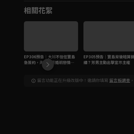
相關花絮
EP306預告｜大川不信任寶島
EP305預告｜寶島背後暗算
急簽約，海珍德惠婚前戀情曝
繡？芳男主動出擊宣示主權
光？
留言功能正在升級改版中！邀請你填寫
留言板調查