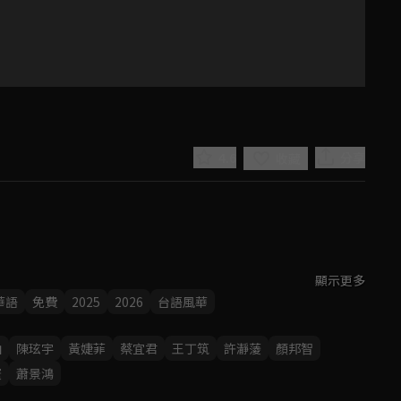
4.6
分享
收藏
顯示更多
Play
克服艱難成為女西裝師，並一針一線，縫製出燦爛的未來？

華語
免費
2025
2026
台語風華
Video
山
陳玹宇
黃婕菲
蔡宜君
王丁筑
許瀞蔆
顏邦智
寰
蕭景鴻