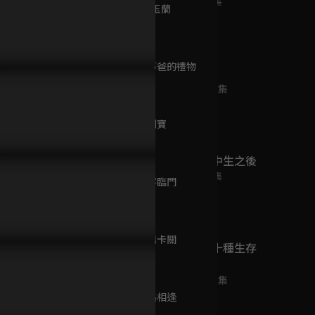
已完結 / 共 1 集
第9集 江岸玉蘭
47分鐘
第10集 給阿爸的禮物
純白之戀
47分鐘
已完結 / 共 24 集
第11集 挖到寶
P302預告｜海珍歸來誓言讓
EP301預告｜大川外遇露露姦
EP300預
48分鐘
人付出代價！春燕試探發現
情難忍！十一滿身傷是青河的
德惠的感情
死了一個國中生之後
川外遇露露？
警告？
青河的安排
已完結 / 共 4 集
第12集 貴客臨門
47分鐘
第13集 鈕釦卡關
日據時代的十種生存
47分鐘
法則
已完結 / 共 14 集
第14集 狹路相逢
48分鐘