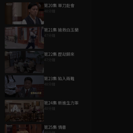
第20集 單刀赴會
48分鐘
第21集 搶救白玉蘭
47分鐘
第22集 歷劫歸來
47分鐘
第23集 陷入兩難
48分鐘
第24集 新進生力軍
48分鐘
第25集 情書
48分鐘