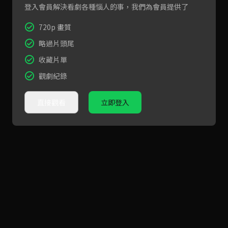
登入會員解決看劇各種惱人的事，我們為會員提供了
720p 畫質
略過片頭尾
收藏片單
觀劇紀錄
直接觀看
立即登入