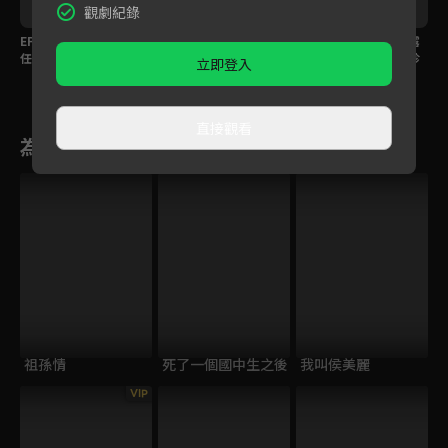
觀劇紀錄
EP306預告｜大川不信
EP305預告｜寶島背後
EP304預告｜大川、露
任寶島急簽約，海珍德
暗算錦繡？芳男主動出
露感情持續升溫？海珍
立即登入
惠婚前戀情曝光？
擊宣示主權
不肯承認真實身份？
直接觀看
為您推薦
祖孫情
死了一個國中生之後
我叫侯美麗
VIP