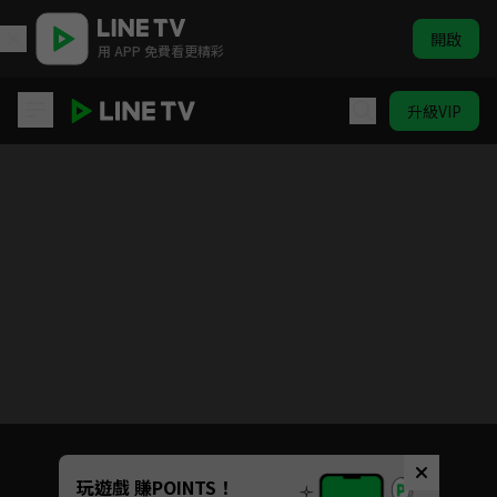
開啟
用 APP 免費看更精彩
升級VIP
寶島西米樂
目前未允許這部影片在你所在的地區播放
如有不便請見諒
Unmute
玩遊戲 賺POINTS！