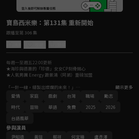
回首頁
登入後即可解鎖專屬任務
Play
寶島西米樂
：第131集 重新開始
跟播至第 306 集
4.6
分享
收藏
每週一至週五22:00更新
★海珍與德惠的「珍德」女女CP刻骨銘心

★人氣男團 Energy 蕭景鴻（阿弟）重磅加盟

「一針一線，縫製出燦爛的未來！」

顯示更多
女人在性別不平等時代裡，如何在男性主導的西裝產業中，克服艱
愛情
家庭
戲劇
台灣
職場
勵志
難成為女西裝師，並一針一線，縫製出燦爛的未來？

一段勇氣、親情與愛情交織的勵志成長故事！
時代
冒險
華語
免費
2025
2026
台語風華
參與演員
尹昭德
黃瑄
蔡祥
何宜珊
盧彥澤