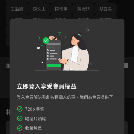
王盈凱
陳文山
陳玹宇
黃婕菲
蔡宜君
王丁筑
許瀞蔆
顏邦智
馬國賢
陳婉婷
孫綻
游安順
璟宣
張雁名
林健寰
蕭景鴻
集數列表
反序
立即登入享受會員權益
登入會員解決看劇各種惱人的事，我們為會員提供了
128
129
130
131
132
133
13
720p 畫質
相關花絮
略過片頭尾
收藏片單