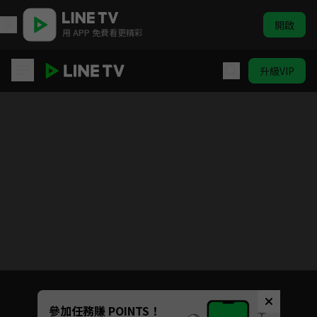
開啟
用 APP 免費看更精彩
升級VIP
寶島西米樂
目前未允許這部影片在你所在的地區播放
如有不便請見諒
Unmute
參加任務賺 POINTS！