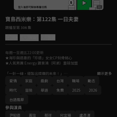
回首頁
登入後即可解鎖專屬任務
Play
寶島西米樂
：第122集 一日夫妻
跟播至第 306 集
4.6
分享
收藏
每週一至週五22:00更新
★海珍與德惠的「珍德」女女CP刻骨銘心

★人氣男團 Energy 蕭景鴻（阿弟）重磅加盟

「一針一線，縫製出燦爛的未來！」

顯示更多
女人在性別不平等時代裡，如何在男性主導的西裝產業中，克服艱
愛情
家庭
戲劇
台灣
職場
勵志
難成為女西裝師，並一針一線，縫製出燦爛的未來？

一段勇氣、親情與愛情交織的勵志成長故事！
時代
冒險
華語
免費
2025
2026
台語風華
參與演員
尹昭德
黃瑄
蔡祥
何宜珊
盧彥澤