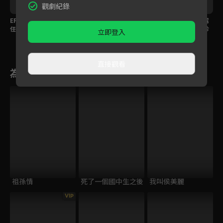
觀劇紀錄
EP306預告｜大川不信
EP305預告｜寶島背後
EP304預告｜大川、露
任寶島急簽約，海珍德
暗算錦繡？芳男主動出
露感情持續升溫？海珍
立即登入
惠婚前戀情曝光？
擊宣示主權
不肯承認真實身份？
直接觀看
為您推薦
祖孫情
死了一個國中生之後
我叫侯美麗
VIP