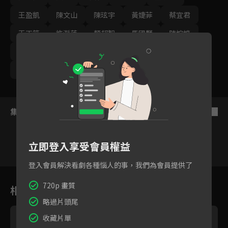
王盈凱
陳文山
陳玹宇
黃婕菲
蔡宜君
王丁筑
許瀞蔆
顏邦智
馬國賢
陳婉婷
孫綻
游安順
璟宣
張雁名
林健寰
蕭景鴻
集數列表
反序
立即登入享受會員權益
登入會員解決看劇各種惱人的事，我們為會員提供了
119
120
121
122
123
124
12
720p 畫質
相關花絮
略過片頭尾
收藏片單